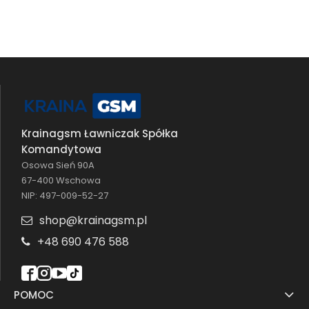
Krainagsm Ławniczak Spółka
Komandytowa
Osowa Sień 90A
67-400 Wschowa
NIP: 497-009-52-27
shop@krainagsm.pl
+48 690 476 588
POMOC