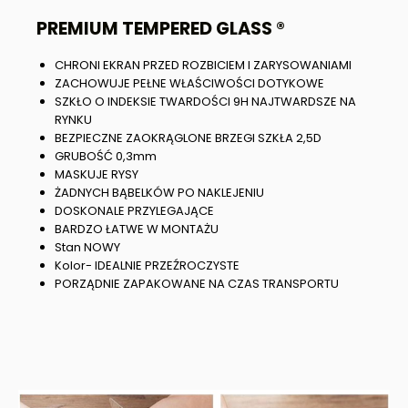
PREMIUM TEMPERED GLASS ®
CHRONI EKRAN PRZED ROZBICIEM I ZARYSOWANIAMI
ZACHOWUJE PEŁNE WŁAŚCIWOŚCI DOTYKOWE
SZKŁO O INDEKSIE TWARDOŚCI 9H NAJTWARDSZE NA
RYNKU
BEZPIECZNE ZAOKRĄGLONE BRZEGI SZKŁA 2,5D
GRUBOŚĆ 0,3mm
MASKUJE RYSY
ŻADNYCH BĄBELKÓW PO NAKLEJENIU
DOSKONALE PRZYLEGAJĄCE
BARDZO ŁATWE W MONTAŻU
Stan NOWY
Kolor- IDEALNIE PRZEŹROCZYSTE
PORZĄDNIE ZAPAKOWANE NA CZAS TRANSPORTU