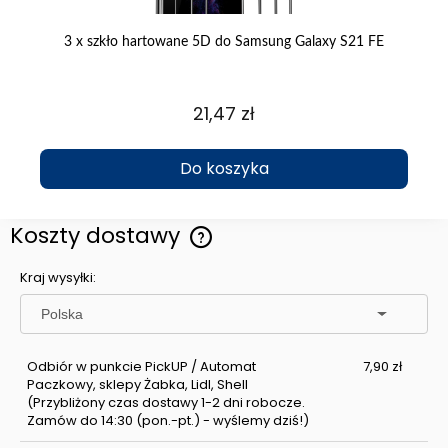
3 x szkło hartowane 5D do Samsung Galaxy S21 FE
Et
21,47 zł
Do koszyka
Koszty dostawy
Cena nie zawiera ewentualnych kosztów płatności
Kraj wysyłki:
Odbiór w punkcie PickUP / Automat
7,90 zł
Paczkowy, sklepy Żabka, Lidl, Shell
(Przybliżony czas dostawy 1-2 dni robocze.
Zamów do 14:30 (pon.-pt.) - wyślemy dziś!)