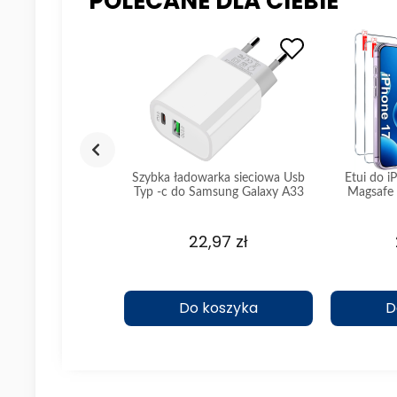
POLECANE DLA CIEBIE
towane do Iphone 15
Szybka ładowarka sieciowa Usb
Etui do 
Typ -c do Samsung Galaxy A33
Magsafe 
5G
,75 zł
22,97 zł
koszyka
Do koszyka
D