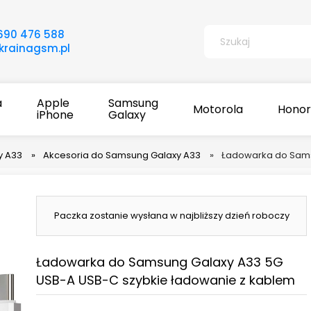
690 476 588
rainagsm.pl
a
Apple
Samsung
Motorola
Honor
iPhone
Galaxy
y A33
»
Akcesoria do Samsung Galaxy A33
»
Ładowarka do Sams
Paczka zostanie wysłana w najbliższy dzień roboczy
Ładowarka do Samsung Galaxy A33 5G
USB-A USB-C szybkie ładowanie z kablem