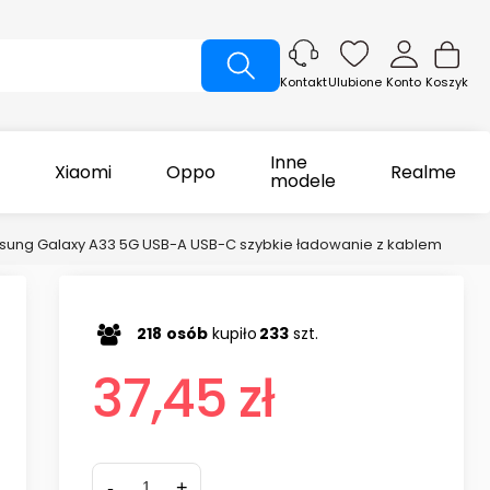
Ulubione
Konto
Koszyk
Kontakt
Inne
Xiaomi
Oppo
Realme
modele
ung Galaxy A33 5G USB-A USB-C szybkie ładowanie z kablem
218
osób
kupiło
233
szt.
37,45 zł
-
+