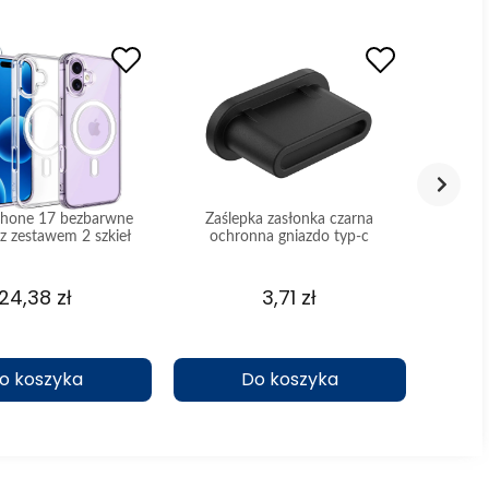
iPhone 17 bezbarwne
Zaślepka zasłonka czarna
Etui 
z zestawem 2 szkieł
ochronna gniazdo typ-c
pancern
24,38 zł
3,71 zł
o koszyka
Do koszyka