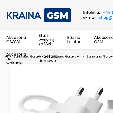
Infolinia:
+48 
e-mail:
shop@k
Etui z
Akcesoria
Etui na
Akcesori
wysyłką
OSOVA
telefon
GSM
za 18zł
Akcesoria
Akcesoria
»
Samsung Galaxy
»
Samsung Galaxy A
»
Samsung Galax
na
domowe
wakacje