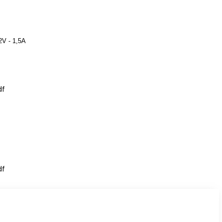
2V - 1,5A
df
df