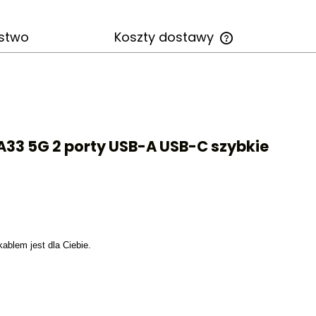
stwo
Koszty dostawy
Cena nie zawiera
kosztów płatności
3 5G 2 porty USB-A USB-C szybkie
ablem jest dla Ciebie.