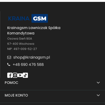
Krainagsm Ławniczak Spółka
Komandytowa
Osowa Sień 90A
67-400 Wschowa
NIP: 497-009-52-27
shop@krainagsm.pl
+48 690 476 588
POMOC
MOJE KONTO