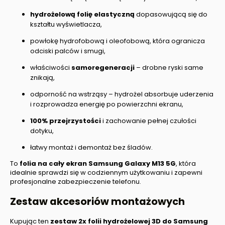
hydrożelową folię elastyczną
dopasowującą się do
kształtu wyświetlacza,
powłokę hydrofobową i oleofobową, która ogranicza
odciski palców i smugi,
właściwości
samoregeneracji
– drobne ryski same
znikają,
odporność na wstrząsy – hydrożel absorbuje uderzenia
i rozprowadza energię po powierzchni ekranu,
100% przejrzystości
i zachowanie pełnej czułości
dotyku,
łatwy montaż i demontaż bez śladów.
To
folia na cały ekran
Samsung Galaxy M13 5G
, która
idealnie sprawdzi się w codziennym użytkowaniu i zapewni
profesjonalne zabezpieczenie telefonu.
Zestaw akcesoriów montażowych
Kupując ten
zestaw 2x folii hydrożelowej 3D do
Samsung