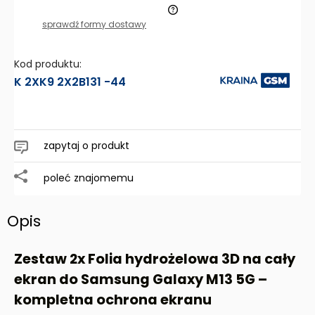
Cena nie zawiera ewentualnych kosztów płatności
sprawdź formy dostawy
Kod produktu:
K 2XK9 2X2B131 -44
zapytaj o produkt
poleć znajomemu
Opis
Zestaw 2x Folia hydrożelowa 3D na cały
ekran do
Samsung Galaxy M13 5G
–
kompletna ochrona ekranu