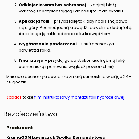
Odklejenie warstwy ochronnej
– zdejmij białą
warstwę zabezpieczającą i dopasuj folię do ekranu.
Aplikacja folii
– przyłóż folię tak, aby napis znajdował
się u góry. Podnieś jedną krawędź i powoli nakładaj folię,
dociskając ją raklą od środka ku krawędziom.
Wygładzanie powierzchni
– usuń pęcherzyki
powietrza raklą.
Finalizacja
– przyklej guide sticker, usuń górną folię
pomocniczą i ponownie wygładź powierzchnię.
Mniejsze pęcherzyki powietrza znikną samoistnie w ciągu 24–
48 godzin.
Zobacz
także
film instruktażowy montażu folii hydrożelowej
Bezpieczeństwo
Producent
KrainaGSM Ławniczak Spółka Komandytowa