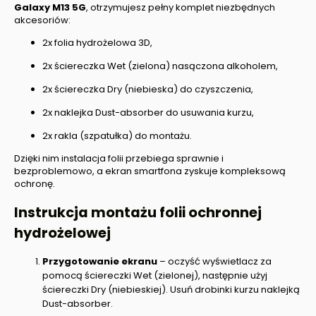
Galaxy M13 5G
, otrzymujesz pełny komplet niezbędnych
akcesoriów:
2x folia hydrożelowa 3D,
2x ściereczka Wet (zielona) nasączona alkoholem,
2x ściereczka Dry (niebieska) do czyszczenia,
2x naklejka Dust-absorber do usuwania kurzu,
2x rakla (szpatułka) do montażu.
Dzięki nim instalacja folii przebiega sprawnie i
bezproblemowo, a ekran smartfona zyskuje kompleksową
ochronę.
Instrukcja montażu folii ochronnej
hydrożelowej
Przygotowanie ekranu
– oczyść wyświetlacz za
pomocą ściereczki Wet (zielonej), następnie użyj
ściereczki Dry (niebieskiej). Usuń drobinki kurzu naklejką
Dust-absorber.