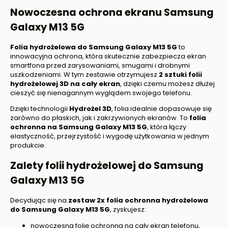
Nowoczesna ochrona ekranu
Samsung
Galaxy M13 5G
Folia hydrożelowa do Samsung Galaxy M13 5G
to
innowacyjna ochrona, która skutecznie zabezpiecza ekran
smartfona przed zarysowaniami, smugami i drobnymi
uszkodzeniami. W tym zestawie otrzymujesz
2 sztuki folii
hydrożelowej 3D na cały ekran
, dzięki czemu możesz dłużej
cieszyć się nienagannym wyglądem swojego telefonu.
Dzięki technologii
Hydrożel 3D
, folia idealnie dopasowuje się
zarówno do płaskich, jak i zakrzywionych ekranów. To
folia
ochronna na
Samsung Galaxy M13 5G
, która łączy
elastyczność, przejrzystość i wygodę użytkowania w jednym
produkcie.
Zalety folii hydrożelowej do
Samsung
Galaxy M13 5G
Decydując się na
zestaw 2x folia ochronna hydrożelowa
do
Samsung Galaxy M13 5G
, zyskujesz:
nowoczesną folię ochronną na cały ekran telefonu,