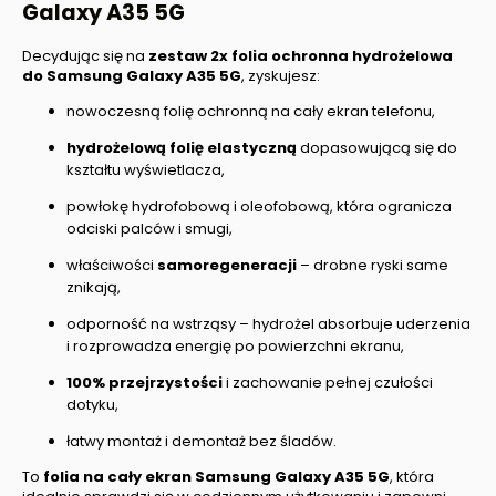
Galaxy A35 5G
Decydując się na
zestaw 2x folia ochronna hydrożelowa
do
Samsung Galaxy A35 5G
, zyskujesz:
nowoczesną folię ochronną na cały ekran telefonu,
hydrożelową folię elastyczną
dopasowującą się do
kształtu wyświetlacza,
powłokę hydrofobową i oleofobową, która ogranicza
odciski palców i smugi,
właściwości
samoregeneracji
– drobne ryski same
znikają,
odporność na wstrząsy – hydrożel absorbuje uderzenia
i rozprowadza energię po powierzchni ekranu,
100% przejrzystości
i zachowanie pełnej czułości
dotyku,
łatwy montaż i demontaż bez śladów.
To
folia na cały ekran
Samsung Galaxy A35 5G
, która