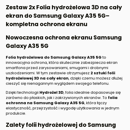
Zestaw 2x Folia hydrożelowa 3D na cały
ekran do
Samsung Galaxy A35 5G
–
kompletna ochrona ekranu
Nowoczesna ochrona ekranu
Samsung
Galaxy A35 5G
Folia hydrożelowa do Samsung Galaxy A35 5G
to
innowacyjna ochrona, która skutecznie zabezpiecza ekran
smartfona przed zarysowaniami, smugami i drobnymi
uszkodzeniami. W tym zestawie otrzymujesz
2 sztuki folii
hydrożelowej 3D na cały ekran
, dzięki czemu możesz dłużej
cieszyć się nienagannym wyglądem swojego telefonu.
Dzięki technologii
Hydrożel 3D
, folia idealnie dopasowuje się
zarówno do płaskich, jak i zakrzywionych ekranów. To
folia
ochronna na
Samsung Galaxy A35 5G
, która łączy
elastyczność, przejrzystość i wygodę użytkowania w jednym
produkcie.
Zalety folii hydrożelowej do
Samsung