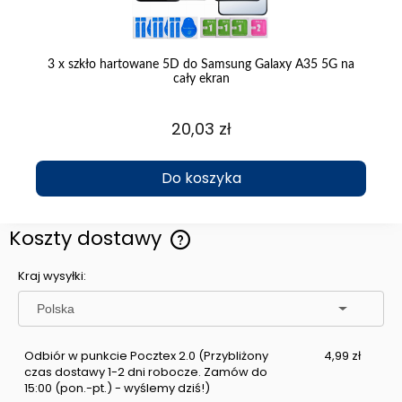
5G
3 x szkło hartowane 5D do Samsung Galaxy A35 5G na
S
cały ekran
20,03 zł
Do koszyka
Koszty dostawy
Cena nie zawiera ewentualnych kosztów płatności
Kraj wysyłki:
Odbiór w punkcie Pocztex 2.0
(Przybliżony
4,99 zł
czas dostawy 1-2 dni robocze. Zamów do
15:00 (pon.-pt.) - wyślemy dziś!)