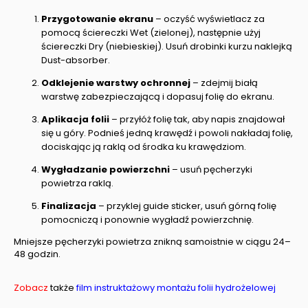
Przygotowanie ekranu
– oczyść wyświetlacz za
pomocą ściereczki Wet (zielonej), następnie użyj
ściereczki Dry (niebieskiej). Usuń drobinki kurzu naklejką
Dust-absorber.
Odklejenie warstwy ochronnej
– zdejmij białą
warstwę zabezpieczającą i dopasuj folię do ekranu.
Aplikacja folii
– przyłóż folię tak, aby napis znajdował
się u góry. Podnieś jedną krawędź i powoli nakładaj folię,
dociskając ją raklą od środka ku krawędziom.
Wygładzanie powierzchni
– usuń pęcherzyki
powietrza raklą.
Finalizacja
– przyklej guide sticker, usuń górną folię
pomocniczą i ponownie wygładź powierzchnię.
Mniejsze pęcherzyki powietrza znikną samoistnie w ciągu 24–
48 godzin.
Zobacz
także
film instruktażowy montażu folii hydrożelowej