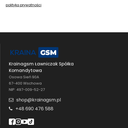
polityką prywatności
Krainagsm Ławniczak Spółka
Komandytowa
Osowa Sień 90A
67-400 Wschowa
NIP: 497-009-52-27
shop@krainagsm.pl
+48 690 476 588