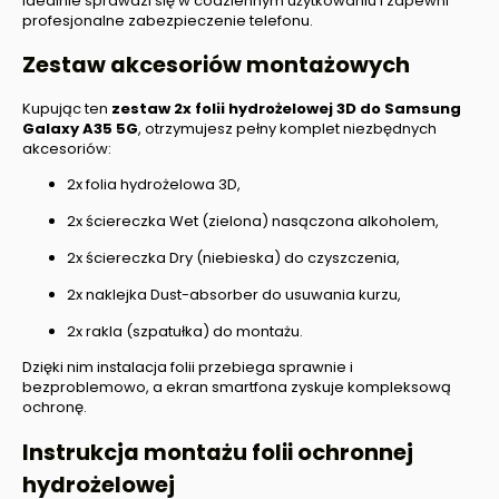
idealnie sprawdzi się w codziennym użytkowaniu i zapewni
profesjonalne zabezpieczenie telefonu.
Zestaw akcesoriów montażowych
Kupując ten
zestaw 2x folii hydrożelowej 3D do
Samsung
Galaxy A35 5G
, otrzymujesz pełny komplet niezbędnych
akcesoriów:
2x folia hydrożelowa 3D,
2x ściereczka Wet (zielona) nasączona alkoholem,
2x ściereczka Dry (niebieska) do czyszczenia,
2x naklejka Dust-absorber do usuwania kurzu,
2x rakla (szpatułka) do montażu.
Dzięki nim instalacja folii przebiega sprawnie i
bezproblemowo, a ekran smartfona zyskuje kompleksową
ochronę.
Instrukcja montażu folii ochronnej
hydrożelowej