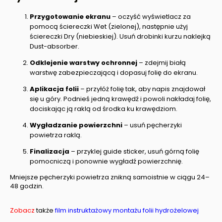
Przygotowanie ekranu
– oczyść wyświetlacz za
pomocą ściereczki Wet (zielonej), następnie użyj
ściereczki Dry (niebieskiej). Usuń drobinki kurzu naklejką
Dust-absorber.
Odklejenie warstwy ochronnej
– zdejmij białą
warstwę zabezpieczającą i dopasuj folię do ekranu.
Aplikacja folii
– przyłóż folię tak, aby napis znajdował
się u góry. Podnieś jedną krawędź i powoli nakładaj folię,
dociskając ją raklą od środka ku krawędziom.
Wygładzanie powierzchni
– usuń pęcherzyki
powietrza raklą.
Finalizacja
– przyklej guide sticker, usuń górną folię
pomocniczą i ponownie wygładź powierzchnię.
Mniejsze pęcherzyki powietrza znikną samoistnie w ciągu 24–
48 godzin.
Zobacz
także
film instruktażowy montażu folii hydrożelowej