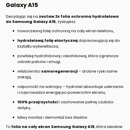
Galaxy A15
Decydując się na
zestaw 2x folia ochronna hydrożelowa
do
Samsung Galaxy A15
, zyskujesz:
nowoczesną folię ochronną na cały ekran telefonu,
hydrożelową folię elastyczną
dopasowującą się do
kształtu wyświetlacza,
powłokę hydrofobową i oleofobową, która ogranicza
odciski palców i smugi,
właściwości
samoregeneracji
– drobne ryski same
znikają,
odporność na wstrząsy – hydrożel absorbuje uderzenia
i rozprowadza energię po powierzchni ekranu,
100% przejrzystości
i zachowanie pełnej czułości
dotyku,
łatwy montaż i demontaż bez śladów.
To
folia na cały ekran
Samsung Galaxy A15
, która idealnie