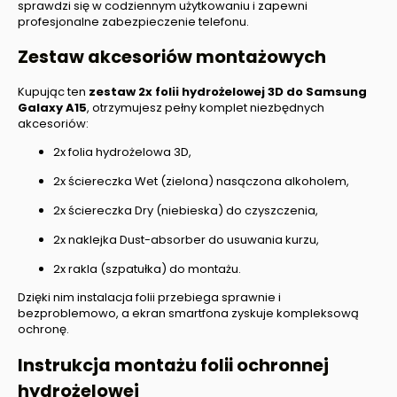
sprawdzi się w codziennym użytkowaniu i zapewni
profesjonalne zabezpieczenie telefonu.
Zestaw akcesoriów montażowych
Kupując ten
zestaw 2x folii hydrożelowej 3D do
Samsung
Galaxy A15
, otrzymujesz pełny komplet niezbędnych
akcesoriów:
2x folia hydrożelowa 3D,
2x ściereczka Wet (zielona) nasączona alkoholem,
2x ściereczka Dry (niebieska) do czyszczenia,
2x naklejka Dust-absorber do usuwania kurzu,
2x rakla (szpatułka) do montażu.
Dzięki nim instalacja folii przebiega sprawnie i
bezproblemowo, a ekran smartfona zyskuje kompleksową
ochronę.
Instrukcja montażu folii ochronnej
hydrożelowej