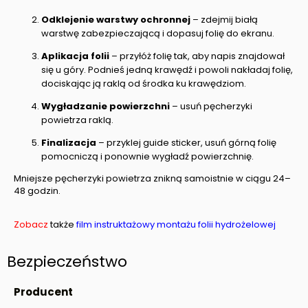
Odklejenie warstwy ochronnej
– zdejmij białą
warstwę zabezpieczającą i dopasuj folię do ekranu.
Aplikacja folii
– przyłóż folię tak, aby napis znajdował
się u góry. Podnieś jedną krawędź i powoli nakładaj folię,
dociskając ją raklą od środka ku krawędziom.
Wygładzanie powierzchni
– usuń pęcherzyki
powietrza raklą.
Finalizacja
– przyklej guide sticker, usuń górną folię
pomocniczą i ponownie wygładź powierzchnię.
Mniejsze pęcherzyki powietrza znikną samoistnie w ciągu 24–
48 godzin.
Zobacz
także
film instruktażowy montażu folii hydrożelowej
Bezpieczeństwo
Producent