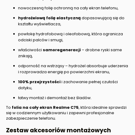
nowoczesną folię ochronną na cały ekran telefonu,
hydrożelową folię elastyczną
dopasowującą się do
kształtu wyświetlacza,
powłokę hydrofobową i oleofobową, która ogranicza
odciski palców i smugi,
właściwości
samoregeneracji
– drobne ryski same
znikają,
odporność na wstrząsy – hydrożel absorbuje uderzenia
i rozprowadza energię po powierzchni ekranu,
100% przejrzystości
i zachowanie pełnej czułości
dotyku,
łatwy montaż i demontaż bez śladów.
To
folia na cały ekran
Realme C75
, która idealnie sprawdzi
się w codziennym użytkowaniu i zapewni profesjonalne
zabezpieczenie telefonu.
Zestaw akcesoriów montażowych