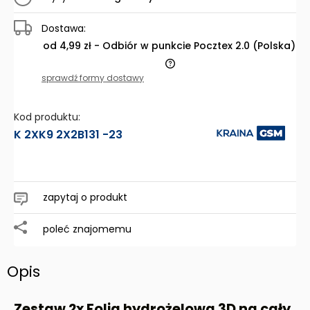
Dostawa:
od 4,99 zł
- Odbiór w punkcie Pocztex 2.0
(Polska)
Cena nie zawiera ewentualnych kosztów płatności
sprawdź formy dostawy
Kod produktu:
K 2XK9 2X2B131 -23
zapytaj o produkt
poleć znajomemu
Opis
Zestaw 2x Folia hydrożelowa 3D na cały