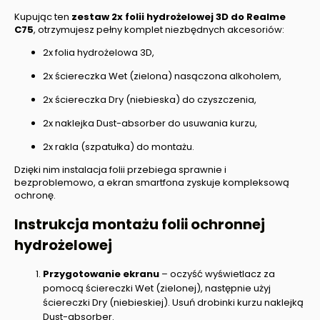
Kupując ten
zestaw 2x folii hydrożelowej 3D do
Realme
C75
, otrzymujesz pełny komplet niezbędnych akcesoriów:
2x folia hydrożelowa 3D,
2x ściereczka Wet (zielona) nasączona alkoholem,
2x ściereczka Dry (niebieska) do czyszczenia,
2x naklejka Dust-absorber do usuwania kurzu,
2x rakla (szpatułka) do montażu.
Dzięki nim instalacja folii przebiega sprawnie i
bezproblemowo, a ekran smartfona zyskuje kompleksową
ochronę.
Instrukcja montażu folii ochronnej
hydrożelowej
Przygotowanie ekranu
– oczyść wyświetlacz za
pomocą ściereczki Wet (zielonej), następnie użyj
ściereczki Dry (niebieskiej). Usuń drobinki kurzu naklejką
Dust-absorber.