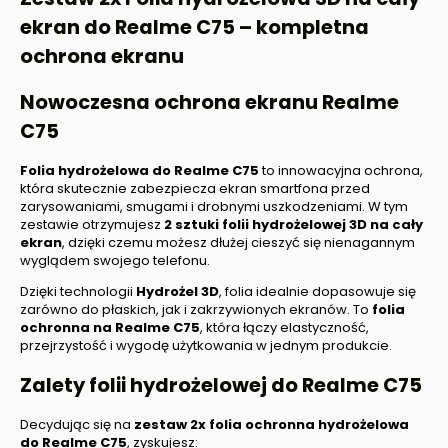
ekran do
Realme C75
– kompletna
ochrona ekranu
Nowoczesna ochrona ekranu
Realme
C75
Folia hydrożelowa do Realme C75
to innowacyjna ochrona,
która skutecznie zabezpiecza ekran smartfona przed
zarysowaniami, smugami i drobnymi uszkodzeniami. W tym
zestawie otrzymujesz
2 sztuki folii hydrożelowej 3D na cały
ekran
, dzięki czemu możesz dłużej cieszyć się nienagannym
wyglądem swojego telefonu.
Dzięki technologii
Hydrożel 3D
, folia idealnie dopasowuje się
zarówno do płaskich, jak i zakrzywionych ekranów. To
folia
ochronna na
Realme C75
, która łączy elastyczność,
przejrzystość i wygodę użytkowania w jednym produkcie.
Zalety folii hydrożelowej do
Realme C75
Decydując się na
zestaw 2x folia ochronna hydrożelowa
do
Realme C75
, zyskujesz: