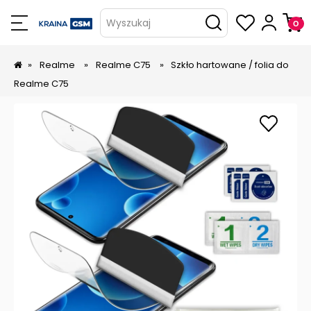
Wyszukaj
»
Realme
»
Realme C75
»
Szkło hartowane / folia do
Realme C75