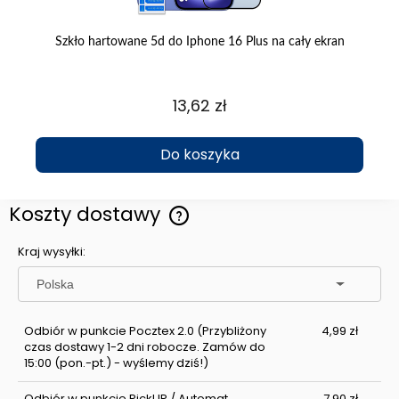
Szkło hartowane 5d do Iphone 16 Plus na cały ekran
S
13,62 zł
Do koszyka
Koszty dostawy
Cena nie zawiera ewentualnych kosztów płatności
Kraj wysyłki:
Odbiór w punkcie Pocztex 2.0
(Przybliżony
4,99 zł
czas dostawy 1-2 dni robocze. Zamów do
15:00 (pon.-pt.) - wyślemy dziś!)
Odbiór w punkcie PickUP / Automat
7,90 zł