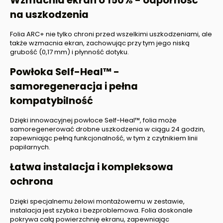
Wzmacnia ekran o 150% - odporność
na uszkodzenia
Folia ARC+ nie tylko chroni przed wszelkimi uszkodzeniami, ale
także wzmacnia ekran, zachowując przy tym jego niską
grubość (0,17 mm) i płynność dotyku.
Powłoka Self-Heal™ -
samoregeneracja i pełna
kompatybilność
Dzięki innowacyjnej powłoce Self-Heal™, folia może
samoregenerować drobne uszkodzenia w ciągu 24 godzin,
zapewniając pełną funkcjonalność, w tym z czytnikiem linii
papilarnych.
Łatwa instalacja i kompleksowa
ochrona
Dzięki specjalnemu żelowi montażowemu w zestawie,
instalacja jest szybka i bezproblemowa. Folia doskonale
pokrywa całą powierzchnię ekranu, zapewniając