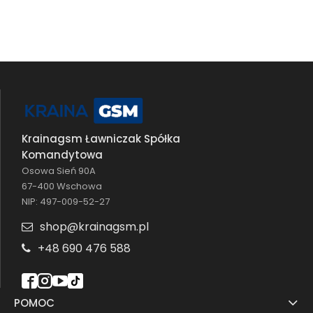
Krainagsm Ławniczak Spółka
Komandytowa
Osowa Sień 90A
67-400 Wschowa
NIP: 497-009-52-27
shop@krainagsm.pl
+48 690 476 588
POMOC