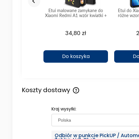
omi Redmi A1 / A2
Etui malowane zamykane do
Etui do Xi
 walentynkowe ze
Xiaomi Redmi A1 wzór kwiatki +
różne wzor
szkłem
szkło
,80 zł
34,80 zł
2
koszyka
Do koszyka
Do
Koszty dostawy
Cena nie zawiera ewentualny
Kraj wysyłki:
kosztów płatności
Odbiór w punkcie PickUP / Autom