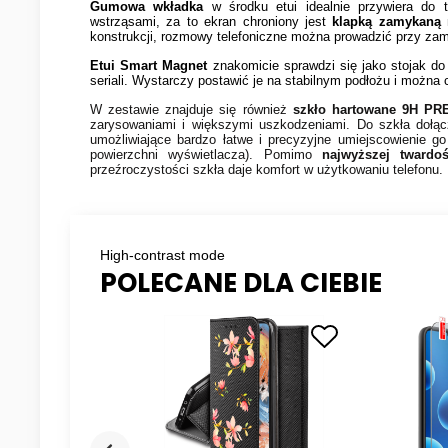
Gumowa wkładka
w środku etui idealnie przywiera do 
wstrząsami, za to ekran chroniony jest
klapką zamykaną
konstrukcji, rozmowy telefoniczne można prowadzić przy zamk
Etui Smart Magnet
znakomicie sprawdzi się jako stojak do 
seriali. Wystarczy postawić je na stabilnym podłożu i można
W zestawie znajduje się również
szkło hartowane 9H
PR
zarysowaniami i większymi uszkodzeniami. Do szkła doł
umożliwiające bardzo łatwe i precyzyjne umiejscowienie go 
powierzchni wyświetlacza). Pomimo
najwyższej twardo
przeźroczystości szkła daje komfort w użytkowaniu telefonu.
High-contrast mode
POLECANE DLA CIEBIE