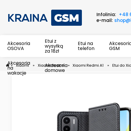
Infolinia:
+48 
e-mail:
shop@k
Etui z
Akcesoria
Etui na
Akcesori
wysyłką
OSOVA
telefon
GSM
za 18zł
Akcesoria
Akcesoria
»
Xiaomi
»
Xiaomi Redmi
»
Xiaomi Redmi A1
»
Etui do X
na
domowe
wakacje