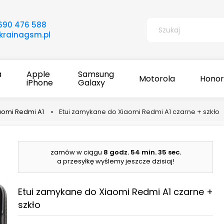
690 476 588
rainagsm.pl
a
Apple
Samsung
Motorola
Honor
iPhone
Galaxy
iaomi Redmi A1
»
Etui zamykane do Xiaomi Redmi A1 czarne + szkło
zamów w ciągu
8 godz.
54 min.
34 sec.
a przesyłkę wyślemy jeszcze dzisiaj!
Etui zamykane do Xiaomi Redmi A1 czarne +
szkło