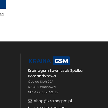
ści
Krainagsm Ławniczak Spółka
Komandytowa
Osowa Sień 90A
67-400 Wschowa
NIP: 497-009-52-27
shop@krainagsm.pl