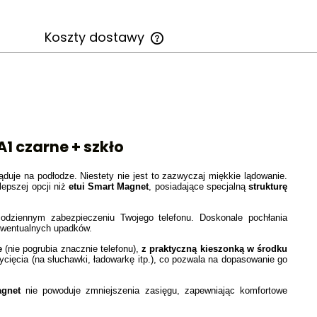
Koszty dostawy
Cena nie zawiera ewentualnych
kosztów płatności
1 czarne + szkło
 ląduje na podłodze. Niestety nie jest to zazwyczaj miękkie lądowanie.
lepszej opcji niż
etui Smart Magnet
, posiadające specjalną
strukturę
odziennym zabezpieczeniu Twojego telefonu. Doskonale pochłania
 ewentualnych upadków.
e
(nie pogrubia znacznie telefonu),
z praktyczną kieszonką w środku
ycięcia (na słuchawki, ładowarkę itp.), co pozwala na dopasowanie go
agnet
nie powoduje zmniejszenia zasięgu, zapewniając komfortowe