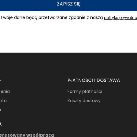
ZAPISZ SIĘ
Twoje dane będą przetwarzane zgodnie z naszą
polityką prywatno
O
PŁATNOŚCI I DOSTAWA
ienia
Formy płatności
onta
Koszty dostawy
a
A
teresowany współpracą