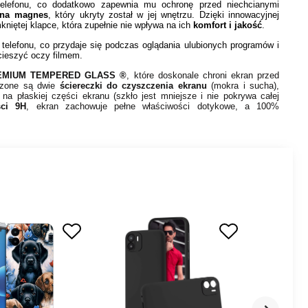
telefonu, co dodatkowo zapewnia mu ochronę przed niechcianymi
 na magnes
, który ukryty został w jej wnętrzu. Dzięki innowacyjnej
niętej klapce, która zupełnie nie wpływa na ich
komfort i jakość
.
telefonu, co przydaje się podczas oglądania ulubionych programów i
 cieszyć oczy filmem.
EMIUM TEMPERED GLASS ®
, które doskonale chroni ekran przed
ączone są dwie
ściereczki do czyszczenia ekranu
(mokra i sucha),
na płaskiej części ekranu (szkło jest mniejsze i nie pokrywa całej
ści 9H
, ekran zachowuje pełne właściwości dotykowe, a 100%