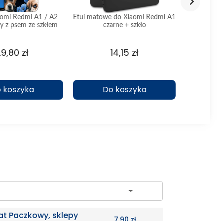
aomi Redmi A1 / A2
Etui matowe do Xiaomi Redmi A1
Etui silik
y z psem ze szkłem
czarne + szkło
A1 
9,80 zł
14,15 zł
 koszyka
Do koszyka
D
ch
at Paczkowy, sklepy
7,90 zł