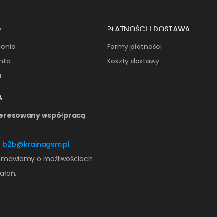
O
PŁATNOŚCI I DOSTAWA
ienia
Formy płatności
onta
Koszty dostawy
a
A
teresowany współpracą
:
b2b@krainagsm.pl
zmawiamy o możliwościach
ałań.