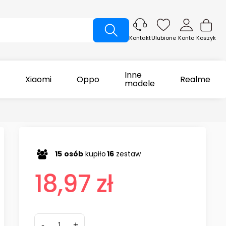
Ulubione
Konto
Koszyk
Kontakt
Inne
Xiaomi
Oppo
Realme
modele
15
osób
kupiło
16
zestaw
18,97 zł
-
+