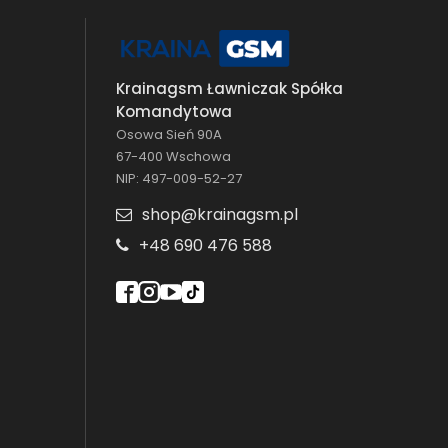
Krainagsm Ławniczak Spółka
Komandytowa
Osowa Sień 90A
67-400 Wschowa
NIP: 497-009-52-27
shop@krainagsm.pl
+48 690 476 588