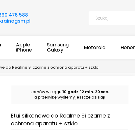
690 476 588
rainagsm.pl
a
Apple
Samsung
Motorola
Honor
iPhone
Galaxy
nowe do Realme 9i czarne z ochrona aparatu + szkło
zamów w ciągu
10 godz.
12 min.
19 sec.
a przesyłkę wyślemy jeszcze dzisiaj!
Etui silikonowe do Realme 9i czarne z
ochrona aparatu + szkło