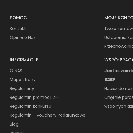
POMOC
MOJE KONT
Kontakt
Twoje zamów
Opinie o Nas
Ustawienia k
Przechowalni
INFORMACJE
WSPÓŁPRAC
O NAS
Jesteś zain
Mapa strony
B2B?
Regulaminy
Napisz do nas
Regulamin promocji 2+1
Chętnie poro
Regulamin konkursu
wspólnych dzi
Regulamin - Vouchery Podarunkowe
Blog