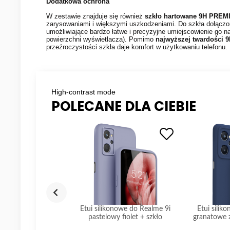
Dodatkowa ochrona
W zestawie znajduje się również
szkło hartowane 9H
PREM
zarysowaniami i większymi uszkodzeniami. Do szkła dołącz
umożliwiające bardzo łatwe i precyzyjne umiejscowienie go na 
powierzchni wyświetlacza). Pomimo
najwyższej twardości 
przeźroczystości szkła daje komfort w użytkowaniu telefonu.
High-contrast mode
POLECANE DLA CIEBIE
nowe do Realme 9i
Etui silikonowe do Realme 9i
Etui silik
 ochrona aparatu +
pastelowy fiolet + szkło
granatowe 
szkło