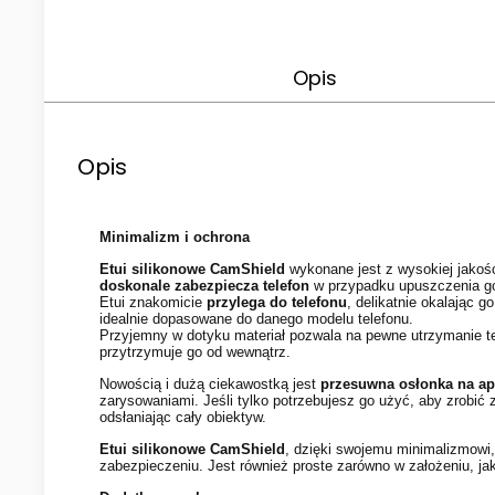
Opis
Opis
Minimalizm i ochrona
Etui silikonowe CamShield
wykonane jest z wysokiej jakoś
doskonale zabezpiecza telefon
w przypadku upuszczenia go
Etui znakomicie
przylega do telefonu
, delikatnie okalając 
idealnie dopasowane do danego modelu telefonu.
Przyjemny w dotyku materiał pozwala na pewne utrzymanie te
przytrzymuje go od wewnątrz.
Nowością i dużą ciekawostką jest
przesuwna osłonka na apa
zarysowaniami. Jeśli tylko potrzebujesz go użyć, aby zrobić z
odsłaniając cały obiektyw.
Etui silikonowe CamShield
, dzięki swojemu minimalizmowi
zabezpieczeniu. Jest również proste zarówno w założeniu, jak 