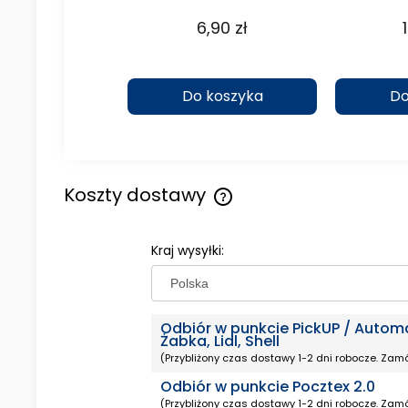
8,97 zł
6,90 zł
koszyka
Do koszyka
Do
Koszty dostawy
Cena nie zawiera ewentualny
Kraj wysyłki:
kosztów płatności
Odbiór w punkcie PickUP / Autom
Żabka, Lidl, Shell
(Przybliżony czas dostawy 1-2 dni robocze. Zamó
Odbiór w punkcie Pocztex 2.0
(Przybliżony czas dostawy 1-2 dni robocze. Zamó