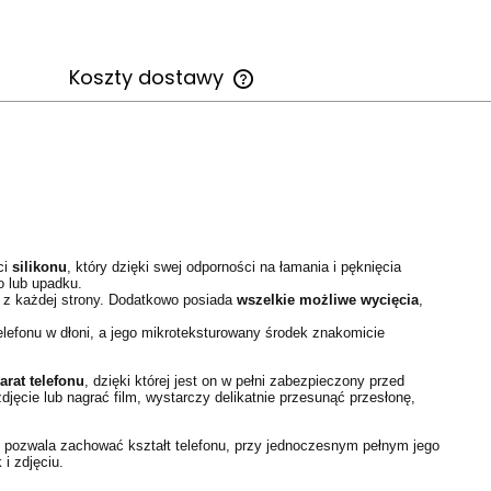
Koszty dostawy
Cena nie zawiera ewentualnych
kosztów płatności
ci
silikonu
, który dzięki swej odporności na łamania i pęknięcia
 lub upadku.
go z każdej strony. Dodatkowo posiada
wszelkie możliwe wycięcia
,
lefonu w dłoni, a jego mikroteksturowany środek znakomicie
rat telefonu
, dzięki której jest on w pełni zabezpieczony przed
djęcie lub nagrać film, wystarczy delikatnie przesunąć przesłonę,
, pozwala zachować kształt telefonu, przy jednoczesnym pełnym jego
i zdjęciu.