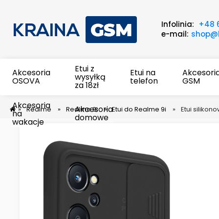
Infolinia:
+48 
e-mail:
shop@k
Etui z
Akcesoria
Etui na
Akcesori
wysyłką
OSOVA
telefon
GSM
za 18zł
Akcesoria
Akcesoria
»
Realme
»
Realme 9i
»
Etui do Realme 9i
»
Etui siliko
na
domowe
wakacje