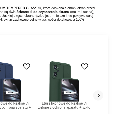
IUM TEMPERED GLASS ®
, które doskonale chroni ekran przed
one są dwie
ściereczki do czyszczenia ekranu
(mokra i sucha),
płaskiej części ekranu (szkło jest mniejsze i nie pokrywa całej
9H
, ekran zachowuje pełne właściwości dotykowe, a 100%
onowe do Realme 9i
Etui silikonowe do Realme 9i
Etui sil
z ochrona aparatu +
zielone z ochrona aparatu + szkło
tur
szkło