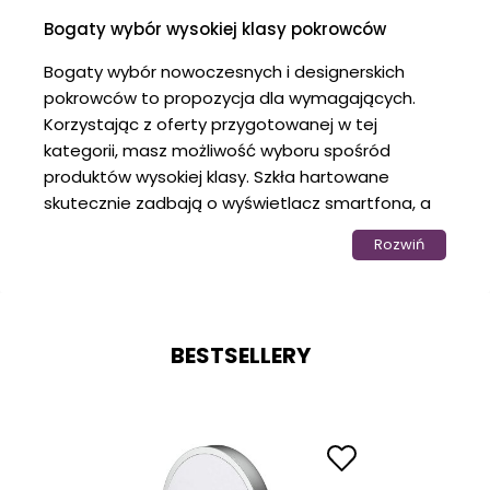
Bogaty wybór wysokiej klasy pokrowców
Bogaty wybór nowoczesnych i designerskich
pokrowców to propozycja dla wymagających.
Korzystając z oferty przygotowanej w tej
kategorii, masz możliwość wyboru spośród
produktów wysokiej klasy. Szkła hartowane
skutecznie zadbają o wyświetlacz smartfona, a
proponowane pokrowce i etui pozwolą Ci
Rozwiń
dopasować posiadany przez Ciebie model do
Twojego stylu życia! Baw się modą, także w
zakresie stylizacji smartfona i wybieraj
funkcjonalne dodatki. Starannie zaprojektowane
BESTSELLERY
akcesoria posiadają fabrycznie przygotowane
otwory, umożliwiające bezproblemowe
korzystanie z urządzenia po założeniu etui, a
bogata gama kolorystyczna pozwoli Ci znaleźć
model idealnie dopasowany właśnie do Ciebie.