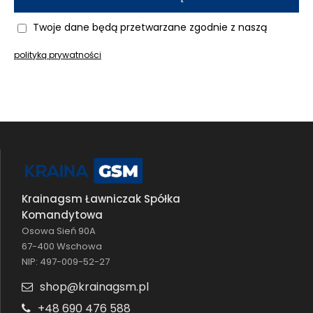
Twoje dane będą przetwarzane zgodnie z naszą
polityką prywatności
Krainagsm Ławniczak Spółka
Komandytowa
Osowa Sień 90A
67-400 Wschowa
NIP: 497-009-52-27
shop@krainagsm.pl
+48 690 476 588