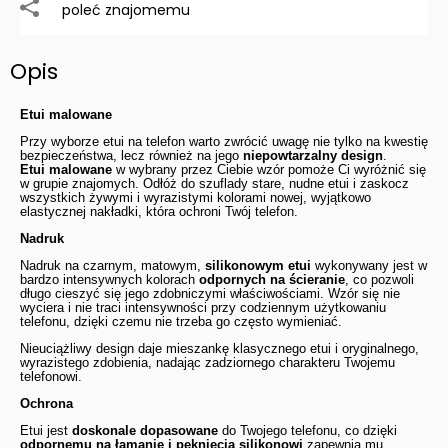
poleć znajomemu
Opis
Etui malowane
Przy wyborze etui na telefon warto zwrócić uwagę nie tylko na kwestię
bezpieczeństwa, lecz również na jego
niepowtarzalny design
.
Etui malowane
w wybrany przez Ciebie wzór pomoże Ci wyróżnić się
w grupie znajomych. Odłóż do szuflady stare, nudne etui i zaskocz
wszystkich żywymi i wyrazistymi kolorami nowej, wyjątkowo
elastycznej nakładki, która ochroni Twój telefon.
Nadruk
Nadruk na czarnym, matowym,
silikonowym etui
wykonywany jest w
bardzo intensywnych kolorach
odpornych na ścieranie
, co pozwoli
długo cieszyć się jego zdobniczymi właściwościami. Wzór się nie
wyciera i nie traci intensywności przy codziennym użytkowaniu
telefonu, dzięki czemu nie trzeba go często wymieniać.
Nieuciążliwy design daje mieszankę klasycznego etui i oryginalnego,
wyrazistego zdobienia, nadając zadziornego charakteru Twojemu
telefonowi.
Ochrona
Etui jest
doskonale dopasowane
do Twojego telefonu, co dzięki
odpornemu na łamanie i pęknięcia silikonowi
zapewnia mu