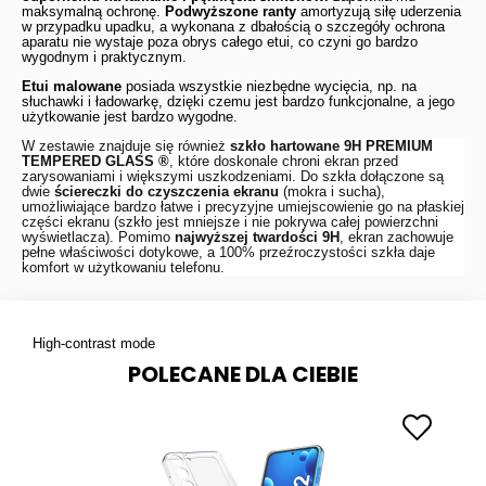
maksymalną ochronę.
Podwyższone ranty
amortyzują siłę uderzenia
w przypadku upadku, a wykonana z dbałością o szczegóły ochrona
aparatu nie wystaje poza obrys całego etui, co czyni go bardzo
wygodnym i praktycznym.
Etui malowane
posiada wszystkie niezbędne wycięcia, np. na
słuchawki i ładowarkę, dzięki czemu jest bardzo funkcjonalne, a jego
użytkowanie jest bardzo wygodne.
W zestawie znajduje się również
szkło hartowane 9H
PREMIUM
TEMPERED GLASS ®
, które doskonale chroni ekran przed
zarysowaniami i większymi uszkodzeniami. Do szkła dołączone są
dwie
ściereczki do czyszczenia ekranu
(mokra i sucha),
umożliwiające bardzo łatwe i precyzyjne umiejscowienie go na płaskiej
części ekranu (szkło jest mniejsze i nie pokrywa całej powierzchni
wyświetlacza). Pomimo
najwyższej twardości 9H
, ekran zachowuje
pełne właściwości dotykowe, a 100% przeźroczystości szkła daje
komfort w użytkowaniu telefonu.
High-contrast mode
POLECANE DLA CIEBIE