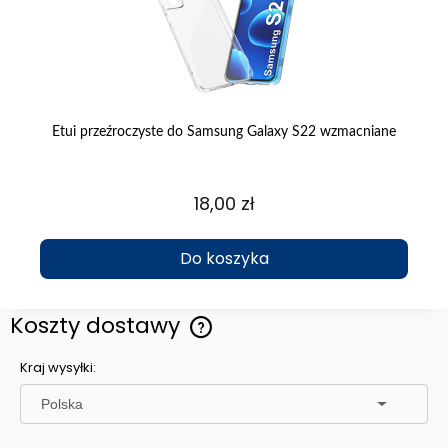
kło
Etui przeźroczyste do Samsung Galaxy S22 wzmacniane
E
18,00 zł
Do koszyka
Koszty dostawy
Cena nie zawiera ewentualnych kosztów płatności
Kraj wysyłki: