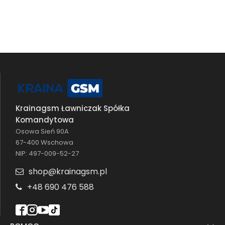
Krainagsm Ławniczak Spółka
Komandytowa
Osowa Sień 90A
67-400 Wschowa
NIP: 497-009-52-27
shop@krainagsm.pl
+48 690 476 588