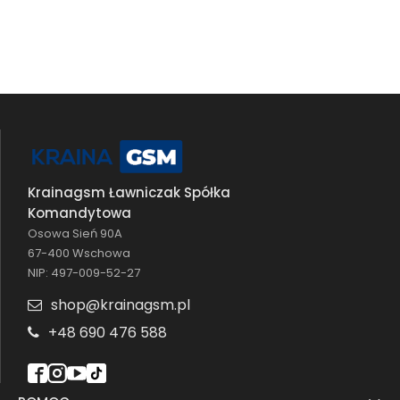
Krainagsm Ławniczak Spółka
Komandytowa
Osowa Sień 90A
67-400 Wschowa
NIP: 497-009-52-27
shop@krainagsm.pl
+48 690 476 588