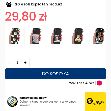
20
osób
kupiło
ten produkt
29,80 zł
-
+
DO KOSZYKA
Zyskujesz
4
pkt [
?
]
Zamawiaj bez obaw.
Ochrona kupującego dostępna w kolejnych
krokach