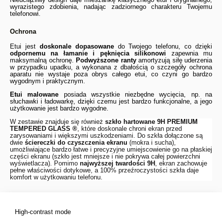
wyrazistego zdobienia, nadając zadziornego charakteru Twojemu
telefonowi.
Ochrona
Etui jest
doskonale dopasowane
do Twojego telefonu, co dzięki
odpornemu na łamanie i pęknięcia silikonowi
zapewnia mu
maksymalną ochronę.
Podwyższone ranty
amortyzują siłę uderzenia
w przypadku upadku, a wykonana z dbałością o szczegóły ochrona
aparatu nie wystaje poza obrys całego etui, co czyni go bardzo
wygodnym i praktycznym.
Etui malowane
posiada wszystkie niezbędne wycięcia, np. na
słuchawki i ładowarkę, dzięki czemu jest bardzo funkcjonalne, a jego
użytkowanie jest bardzo wygodne.
W zestawie znajduje się również
szkło hartowane 9H
PREMIUM
TEMPERED GLASS ®
, które doskonale chroni ekran przed
zarysowaniami i większymi uszkodzeniami. Do szkła dołączone są
dwie
ściereczki do czyszczenia ekranu
(mokra i sucha),
umożliwiające bardzo łatwe i precyzyjne umiejscowienie go na płaskiej
części ekranu (szkło jest mniejsze i nie pokrywa całej powierzchni
wyświetlacza). Pomimo
najwyższej twardości 9H
, ekran zachowuje
pełne właściwości dotykowe, a 100% przeźroczystości szkła daje
komfort w użytkowaniu telefonu.
High-contrast mode