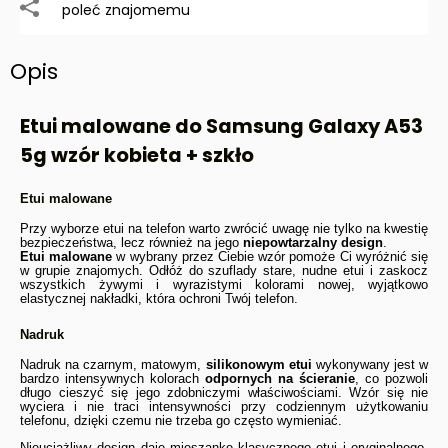
poleć znajomemu
Opis
Etui malowane do Samsung Galaxy A53
5g wzór kobieta + szkło
Etui malowane
Przy wyborze etui na telefon warto zwrócić uwagę nie tylko na kwestię
bezpieczeństwa, lecz również na jego
niepowtarzalny design
.
Etui malowane
w wybrany przez Ciebie wzór pomoże Ci wyróżnić się
w grupie znajomych. Odłóż do szuflady stare, nudne etui i zaskocz
wszystkich żywymi i wyrazistymi kolorami nowej, wyjątkowo
elastycznej nakładki, która ochroni Twój telefon.
Nadruk
Nadruk na czarnym, matowym,
silikonowym etui
wykonywany jest w
bardzo intensywnych kolorach
odpornych na ścieranie
, co pozwoli
długo cieszyć się jego zdobniczymi właściwościami. Wzór się nie
wyciera i nie traci intensywności przy codziennym użytkowaniu
telefonu, dzięki czemu nie trzeba go często wymieniać.
Nieuciążliwy design daje mieszankę klasycznego etui i oryginalnego,