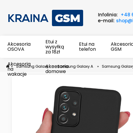
Infolinia:
+48 
e-mail:
shop@k
Etui z
Akcesoria
Etui na
Akcesori
wysyłką
OSOVA
telefon
GSM
za 18zł
Akcesoria
Akcesoria
»
Samsung Galaxy
»
Samsung Galaxy A
»
Samsung Galaxy
na
domowe
wakacje