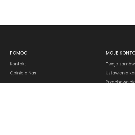
POMOC
MOJE KONT
Kontakt
Twoje zamów
Opinie o Nas
Ustawienia k
Przechowalni
INFORMACJE
WSPÓŁPRAC
O NAS
Jesteś zain
Mapa strony
B2B?
Regulaminy
Napisz do nas
Regulamin promocji 2+1
Chętnie poro