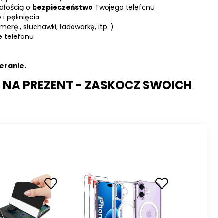
ałością o
bezpieczeństwo
Twojego telefonu
 i pęknięcia
erę , słuchawki, ładowarkę, itp. )
e telefonu
eranie.
 I NA PREZENT - ZASKOCZ SWOICH