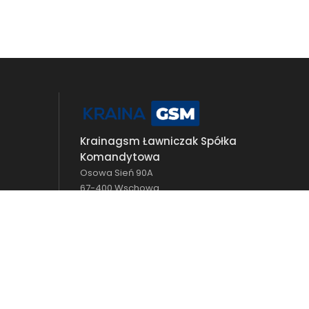
Krainagsm Ławniczak Spółka
Komandytowa
Osowa Sień 90A
67-400 Wschowa
NIP: 497-009-52-27
shop@krainagsm.pl
+48 690 476 588