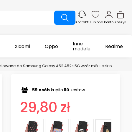
Ulubione
Konto
Koszyk
Kontakt
Inne
Xiaomi
Oppo
Realme
modele
malowane do Samsung Galaxy A52 A52s 5G wzór miś + szkło
59
osób
kupiło
60
zestaw
29,80 zł