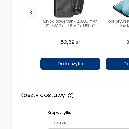
nalny Samsung 2x
Szybki powerbank 20000 mAh
Folia prywa
e ładowanie 1 metr
22,5W 2x USB-A 1x USB-C
na każd
czarny
,39 zł
52,89 zł
2
koszyka
Do koszyka
Do
Koszty dostawy
Cena nie zawiera ewentualny
Kraj wysyłki:
kosztów płatności