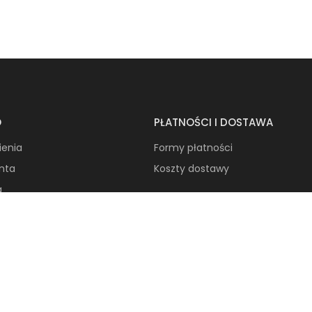
O
PŁATNOŚCI I DOSTAWA
ienia
Formy płatności
onta
Koszty dostawy
a
A
teresowany współpracą
:
b2b@krainagsm.pl
zmawiamy o możliwościach