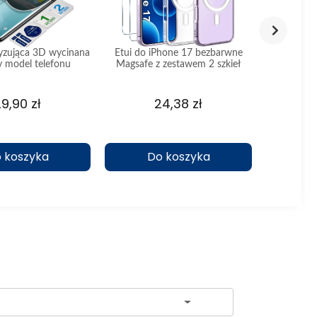
tyzująca 3D wycinana
Etui do iPhone 17 bezbarwne
Zaślepk
y model telefonu
Magsafe z zestawem 2 szkieł
ochron
9,90 zł
24,38 zł
 koszyka
Do koszyka
D
ch