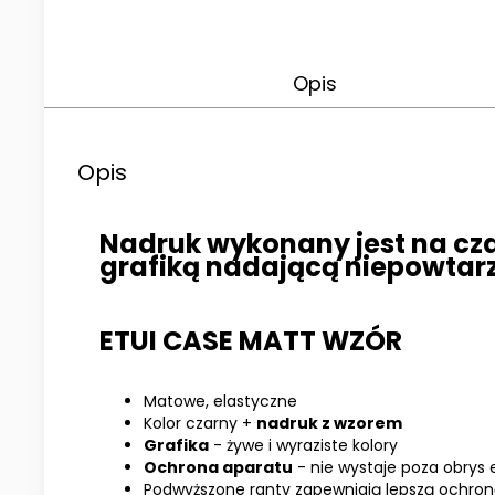
Opis
Opis
Nadruk wykonany jest na cza
grafiką nadającą niepowtar
ETUI CASE MATT WZÓR
Matowe, elastyczne
Kolor czarny +
nadruk z wzorem
Grafika
- żywe i wyraziste kolory
Ochrona aparatu
- nie wystaje poza obrys 
Podwyższone ranty zapewniają lepszą ochronę