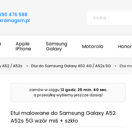
690 476 588
rainagsm.pl
a
Apple
Samsung
Motorola
Honor
iPhone
Galaxy
 A52 / A52s
»
Etui do Samsung Galaxy A52 4G / A52s 5G
»
Etui 
zamów w ciągu
12 godz.
25 min.
40 sec.
a przesyłkę wyślemy jeszcze dzisiaj!
Etui malowane do Samsung Galaxy A52
A52s 5G wzór miś + szkło