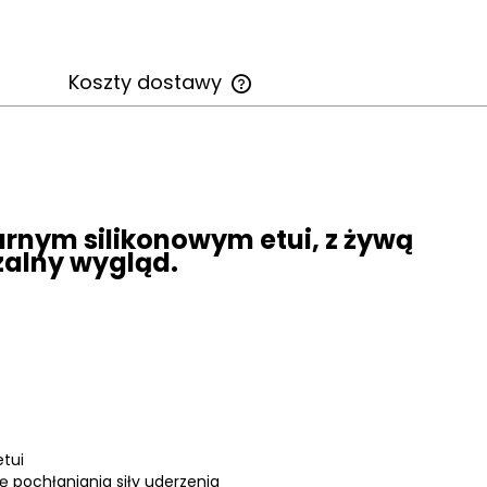
Koszty dostawy
Cena nie zawiera ewentualnych
kosztów płatności
rnym silikonowym etui, z żywą
zalny wygląd.
etui
 pochłaniania siły uderzenia