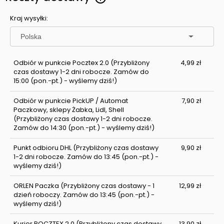
Cena nie zawiera ewentualnych kosztów płatności
Kraj wysyłki:
Odbiór w punkcie Pocztex 2.0
(Przybliżony
4,99 zł
czas dostawy 1-2 dni robocze. Zamów do
15:00 (pon.-pt.) - wyślemy dziś!)
Odbiór w punkcie PickUP / Automat
7,90 zł
Paczkowy, sklepy Żabka, Lidl, Shell
(Przybliżony czas dostawy 1-2 dni robocze.
Zamów do 14:30 (pon.-pt.) - wyślemy dziś!)
Punkt odbioru DHL
(Przybliżony czas dostawy
9,90 zł
1-2 dni robocze. Zamów do 13:45 (pon.-pt.) -
wyślemy dziś!)
ORLEN Paczka
(Przybliżony czas dostawy - 1
12,99 zł
dzień roboczy. Zamów do 13:45 (pon.-pt.) -
wyślemy dziś!)
Kurier POCZTEX 2.0
(Przybliżony czas dostawy
13,90 zł