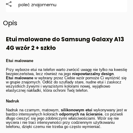
poleć znajomemu
Opis
Etui malowane do Samsung Galaxy A13
4G wzór 2 + szkło
Etui malowane
Przy wyborze etui na telefon warto zwrócić uwagę nie tylko na kwestię
bezpieczeństwa, lecz również na jego
niepowtarzalny design
.
Etui malowane
w wybrany przez Ciebie wzór pomoże Ci wyróżnić się
w grupie znajomych. Odłóż do szuflady stare, nudne etui i zaskocz
wszystkich żywymi i wyrazistymi kolorami nowej, wyjątkowo
elastycznej nakładki, która ochroni Twój telefon.
Nadruk
Nadruk na czarnym, matowym,
silikonowym etui
wykonywany jest w
bardzo intensywnych kolorach
odpornych na ścieranie
, co pozwoli
długo cieszyć się jego zdobniczymi właściwościami. Wzór się nie
wyciera i nie traci intensywności przy codziennym użytkowaniu
telefonu, dzięki czemu nie trzeba go często wymieniać.