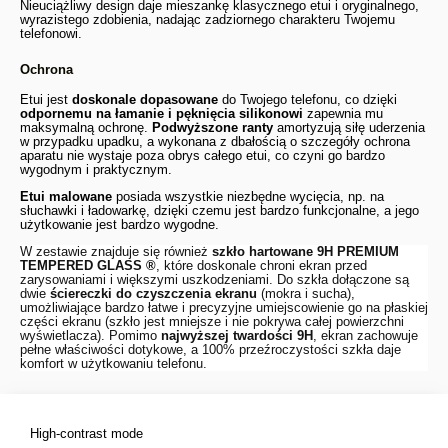
Nieuciążliwy design daje mieszankę klasycznego etui i oryginalnego,
wyrazistego zdobienia, nadając zadziornego charakteru Twojemu
telefonowi.
Ochrona
Etui jest
doskonale dopasowane
do Twojego telefonu, co dzięki
odpornemu na łamanie i pęknięcia silikonowi
zapewnia mu
maksymalną ochronę.
Podwyższone ranty
amortyzują siłę uderzenia
w przypadku upadku, a wykonana z dbałością o szczegóły ochrona
aparatu nie wystaje poza obrys całego etui, co czyni go bardzo
wygodnym i praktycznym.
Etui malowane
posiada wszystkie niezbędne wycięcia, np. na
słuchawki i ładowarkę, dzięki czemu jest bardzo funkcjonalne, a jego
użytkowanie jest bardzo wygodne.
W zestawie znajduje się również
szkło hartowane 9H
PREMIUM
TEMPERED GLASS ®
, które doskonale chroni ekran przed
zarysowaniami i większymi uszkodzeniami. Do szkła dołączone są
dwie
ściereczki do czyszczenia ekranu
(mokra i sucha),
umożliwiające bardzo łatwe i precyzyjne umiejscowienie go na płaskiej
części ekranu (szkło jest mniejsze i nie pokrywa całej powierzchni
wyświetlacza). Pomimo
najwyższej twardości 9H
, ekran zachowuje
pełne właściwości dotykowe, a 100% przeźroczystości szkła daje
komfort w użytkowaniu telefonu.
High-contrast mode