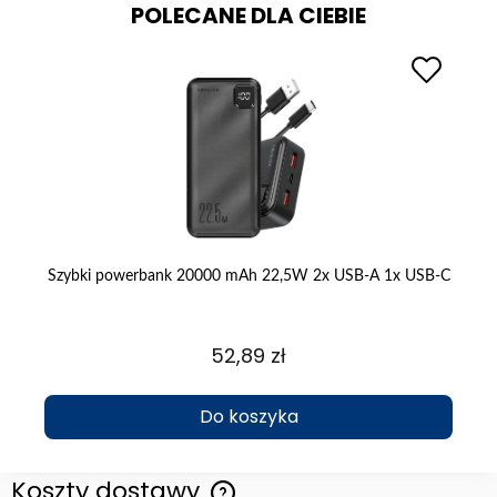
POLECANE DLA CIEBIE
 1
Szybki powerbank 20000 mAh 22,5W 2x USB-A 1x USB-C
Fo
52,89 zł
Do koszyka
Koszty dostawy