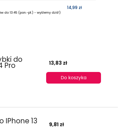
14,99 zł
w do 13:45 (pon.-pt.) - wyślemy dziś!)
ybki do
13,83 zł
4 Pro
Do koszyka
o IPhone 13
9,81 zł