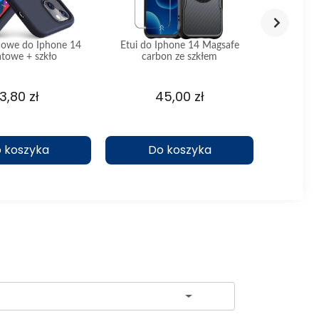
onowe do Iphone 14
Etui do Iphone 14 Magsafe
Etui mal
atowe + szkło
carbon ze szkłem
wzór 
13,80 zł
45,00 zł
 koszyka
Do koszyka
D
ch