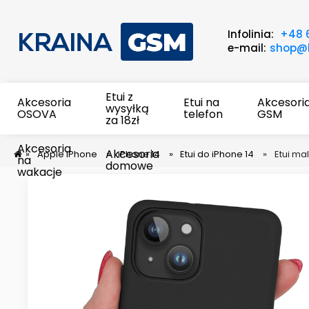
Infolinia:
+48 
e-mail:
shop@k
Etui z
Akcesoria
Etui na
Akcesori
wysyłką
OSOVA
telefon
GSM
za 18zł
Akcesoria
Akcesoria
»
Apple iPhone
»
iPhone 14
»
Etui do iPhone 14
»
Etui ma
na
domowe
wakacje