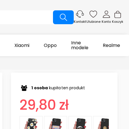
Ulubione
Konto
Koszyk
Kontakt
Inne
Xiaomi
Oppo
Realme
modele
1
osoba
kupiła
ten produkt
29,80 zł