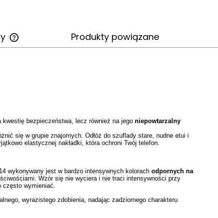
wy
Produkty powiązane
Cena nie zawiera ewentualnych
kosztów płatności
na kwestię bezpieczeństwa, lecz również na jego
niepowtarzalny
nić się w grupie znajomych. Odłóż do szuflady stare, nudne etui i
tkowo elastycznej nakładki, która ochroni Twój telefon.
14 wykonywany jest w bardzo intensywnych kolorach
odpornych na
ściwościami. Wzór się nie wyciera i nie traci intensywności przy
o często wymieniać.
nalnego, wyrazistego zdobienia, nadając zadziornego charakteru