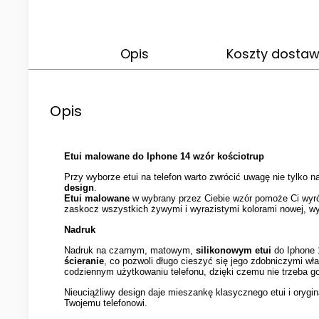
Opis
Koszty dosta
Opis
Etui malowane do Iphone 14 wzór kościotrup
Przy wyborze etui na telefon warto zwrócić uwagę nie tylko 
design
.
Etui malowane
w wybrany przez Ciebie wzór pomoże Ci wyróż
zaskocz wszystkich żywymi i wyrazistymi kolorami nowej, wyją
Nadruk
Nadruk na czarnym, matowym,
silikonowym etui
do Iphone 
ścieranie
, co pozwoli długo cieszyć się jego zdobniczymi wła
codziennym użytkowaniu telefonu, dzięki czemu nie trzeba g
Nieuciążliwy design daje mieszankę klasycznego etui i orygi
Twojemu telefonowi.