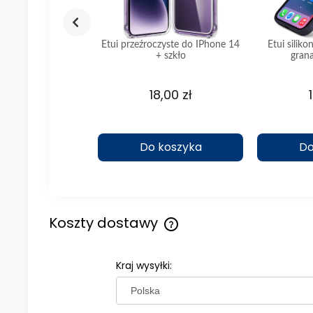
 ramką do Iphone 14
Etui przeźroczyste do IPhone 14
Etui silik
ętowe + szkło
+ szkło
gran
6,66 zł
18,00 zł
koszyka
Do koszyka
Do
Koszty dostawy
Cena nie zawiera ewentualny
Kraj wysyłki:
kosztów płatności