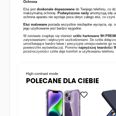
Ochrona
Etui jest
doskonale dopasowane
do Twojego telefonu, co dz
maksymalną ochronę.
Podwyższone ranty
amortyzują siłę 
ochrona aparatu nie wystaje poza obrys całego etui, co czy
Etui malowane
posiada wszystkie niezbędne wycięcia, np. na
jego użytkowanie jest bardzo wygodne.
W zestawie znajduje się również
szkło hartowane 9H
PREM
zarysowaniami i większymi uszkodzeniami. Do szkła dołącz
umożliwiające bardzo łatwe i precyzyjne umiejscowienie go na 
powierzchni wyświetlacza). Pomimo
najwyższej twardości 
przeźroczystości szkła daje komfort w użytkowaniu telefonu.
High-contrast mode
POLECANE DLA CIEBIE