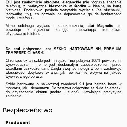
Etui jest
znakomicie skrojone
,
eleganckie
(nie pogrubia znacznie
telefonu),
z praktyczną kieszonką w środku
– idealną na kartę
płatniczą. Dodatkowo posiada wszystkie wycięcia (na słuchawki,
ładowarkę itp.), co pozwala na dopasowanie go da konkretnego
modelu telefonu.
Mimo solidnego wyglądu i zabezpieczenia,
etui Magnetic
nie
powoduje zmniejszenia zasięgu, zapewniając komfortowe
użytkowanie telefonu.
Do etui dołączone jest
SZKŁO HARTOWANE 9H PREMIUM
TEMPERED GLASS ®
Chroniące ekran szkło jest mniejsze i nie pokrywa 100% powierzchni
wyświetlacza, mimo to jest doskonałym zabezpieczeniem przed
wszelkimi uszkodzeniami. Dzięki swej technologii w pełni zachowuje
właściwości dotykowe ekranu, jak również nie wpływa na jakość
wyświetlanego obrazu.
Szkło hartowane o najwyższej twardości 9H jest bardzo łatwe w
montażu, jak i demontażu. Do zestawu dołączone są dwie ściereczki
do czyszczenia ekranu (mokra i sucha), ułatwiające precyzyjne
założenie.
Bezpieczeństwo
Producent