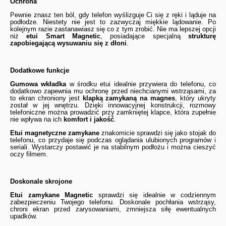
Ochrona
Pewnie znasz ten ból, gdy telefon wyślizguje Ci się z ręki i ląduje na
podłodze. Niestety nie jest to zazwyczaj miękkie lądowanie. Po
kolejnym razie zastanawiasz się co z tym zrobić. Nie ma lepszej opcji
niż
etui Smart Magnetic
, posiadające specjalną
strukturę
zapobiegającą wysuwaniu się z dłoni
.
Dodatkowe funkcje
Gumowa wkładka
w środku etui idealnie przywiera do telefonu, co
dodatkowo zapewnia mu ochronę przed niechcianymi wstrząsami, za
to ekran chroniony jest
klapką zamykaną na magnes
, który ukryty
został w jej wnętrzu. Dzięki innowacyjnej konstrukcji, rozmowy
telefoniczne można prowadzić przy zamkniętej klapce, która zupełnie
nie wpływa na ich
komfort i jakość
.
Etui magnetyczne zamykane
znakomicie sprawdzi się jako stojak do
telefonu, co przydaje się podczas oglądania ulubionych programów i
seriali. Wystarczy postawić je na stabilnym podłożu i można cieszyć
oczy filmem.
Doskonale skrojone
Etui zamykane Magnetic
sprawdzi się idealnie w codziennym
zabezpieczeniu Twojego telefonu. Doskonale pochłania wstrząsy,
chroni ekran przed zarysowaniami, zmniejsza siłę ewentualnych
upadków.