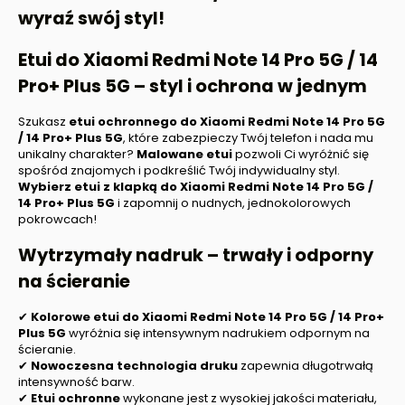
wyraź swój styl!
Etui do Xiaomi Redmi Note 14 Pro 5G / 14
Pro+ Plus 5G – styl i ochrona w jednym
Szukasz
etui ochronnego do Xiaomi Redmi Note 14 Pro 5G
/ 14 Pro+ Plus 5G
, które zabezpieczy Twój telefon i nada mu
unikalny charakter?
Malowane etui
pozwoli Ci wyróżnić się
spośród znajomych i podkreślić Twój indywidualny styl.
Wybierz etui z klapką do Xiaomi Redmi Note 14 Pro 5G /
14 Pro+ Plus 5G
i zapomnij o nudnych, jednokolorowych
pokrowcach!
Wytrzymały nadruk – trwały i odporny
na ścieranie
✔
Kolorowe etui do Xiaomi Redmi Note 14 Pro 5G / 14 Pro+
Plus 5G
wyróżnia się intensywnym nadrukiem odpornym na
ścieranie.
✔
Nowoczesna technologia druku
zapewnia długotrwałą
intensywność barw.
✔
Etui ochronne
wykonane jest z wysokiej jakości materiału,