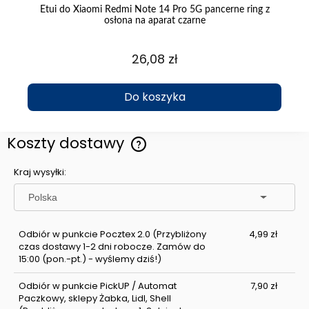
G
Etui do Xiaomi Redmi Note 14 Pro 5G pancerne ring z
osłona na aparat czarne
26,08 zł
Do koszyka
Koszty dostawy
Cena nie zawiera ewentualnych kosztów płatności
Kraj wysyłki:
Odbiór w punkcie Pocztex 2.0
(Przybliżony
4,99 zł
czas dostawy 1-2 dni robocze. Zamów do
15:00 (pon.-pt.) - wyślemy dziś!)
Odbiór w punkcie PickUP / Automat
7,90 zł
Paczkowy, sklepy Żabka, Lidl, Shell