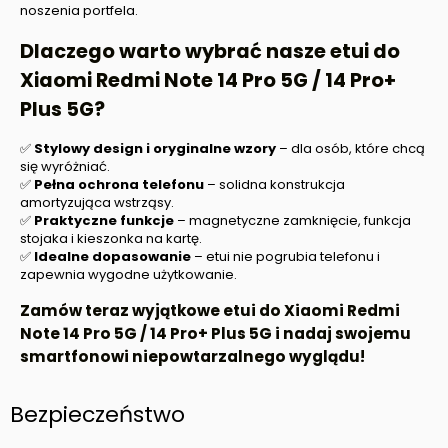
noszenia portfela.
Dlaczego warto wybrać nasze etui do
Xiaomi Redmi Note 14 Pro 5G / 14 Pro+
Plus 5G?
✅
Stylowy design i oryginalne wzory
– dla osób, które chcą
się wyróżniać.
✅
Pełna ochrona telefonu
– solidna konstrukcja
amortyzująca wstrząsy.
✅
Praktyczne funkcje
– magnetyczne zamknięcie, funkcja
stojaka i kieszonka na kartę.
✅
Idealne dopasowanie
– etui nie pogrubia telefonu i
zapewnia wygodne użytkowanie.
Zamów teraz wyjątkowe etui do Xiaomi Redmi
Note 14 Pro 5G / 14 Pro+ Plus 5G i nadaj swojemu
smartfonowi niepowtarzalnego wyglądu!
Bezpieczeństwo