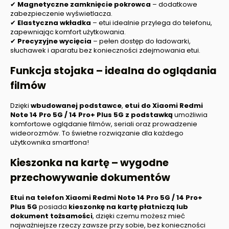
✔
Magnetyczne zamknięcie pokrowca
– dodatkowe
zabezpieczenie wyświetlacza.
✔
Elastyczna wkładka
– etui idealnie przylega do telefonu,
zapewniając komfort użytkowania.
✔
Precyzyjne wycięcia
– pełen dostęp do ładowarki,
słuchawek i aparatu bez konieczności zdejmowania etui.
Funkcja stojaka – idealna do oglądania
filmów
Dzięki
wbudowanej podstawce
,
etui do Xiaomi Redmi
Note 14 Pro 5G / 14 Pro+ Plus 5G z podstawką
umożliwia
komfortowe oglądanie filmów, seriali oraz prowadzenie
wideorozmów. To świetne rozwiązanie dla każdego
użytkownika smartfona!
Kieszonka na kartę – wygodne
przechowywanie dokumentów
Etui na telefon Xiaomi Redmi Note 14 Pro 5G / 14 Pro+
Plus 5G
posiada
kieszonkę na kartę płatniczą lub
dokument tożsamości
, dzięki czemu możesz mieć
najważniejsze rzeczy zawsze przy sobie, bez konieczności