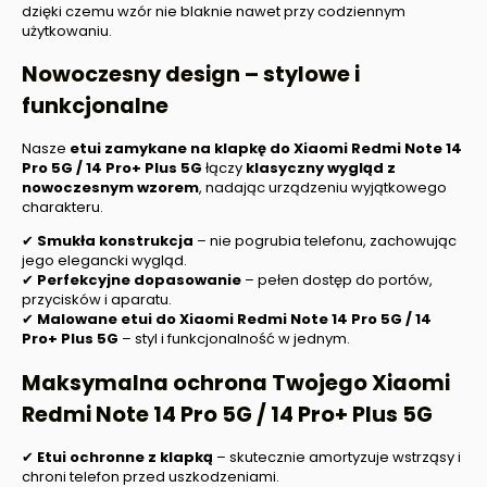
dzięki czemu wzór nie blaknie nawet przy codziennym
użytkowaniu.
Nowoczesny design – stylowe i
funkcjonalne
Nasze
etui zamykane na klapkę do Xiaomi Redmi Note 14
Pro 5G / 14 Pro+ Plus 5G
łączy
klasyczny wygląd z
nowoczesnym wzorem
, nadając urządzeniu wyjątkowego
charakteru.
✔
Smukła konstrukcja
– nie pogrubia telefonu, zachowując
jego elegancki wygląd.
✔
Perfekcyjne dopasowanie
– pełen dostęp do portów,
przycisków i aparatu.
✔
Malowane etui do Xiaomi Redmi Note 14 Pro 5G / 14
Pro+ Plus 5G
– styl i funkcjonalność w jednym.
Maksymalna ochrona Twojego Xiaomi
Redmi Note 14 Pro 5G / 14 Pro+ Plus 5G
✔
Etui ochronne z klapką
– skutecznie amortyzuje wstrząsy i
chroni telefon przed uszkodzeniami.