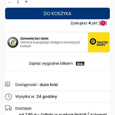
-
+
DO KOSZYKA
Zyskujesz
4
pkt [
?
]
Zamawiaj bez obaw.
Ochrona kupującego dostępna w kolejnych
krokach
Zapłać wygodnie blikiem
Dostępność:
duża ilość
Wysyłka w:
24 godziny
Dostawa:
od 7,90 zł
- Odbiór w punkcie PickUP / Automat