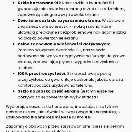
Szkło hartowane 9H:
Nasze szkło o twardości 9H
gwarantuje niezawodną ochronę przed uszkodzeniami,
zapewniając długotrwałą trwałość ekranu.
Dwie ściereczki do czyszczenia ekranu:
W zestawie
znajdziesz dwie ściereczki - mokrą i suchą, które
ułatwiają precyzyjne i bezproblemowe nakładanie szkła
na płaską powierzchnię ekranu.
Pełne zachowanie właściwości dotykowych:
Pomimo najwyższej twardości 9H, nasze szkło
hartowane nie wpływa negatywnie na funkcje dotykowe
ekranu, zapewniając płynne i wygodne korzystanie z
telefonu.
100% przeźroczystości:
Szkło zachowuje pełną
przejrzystość, co gwarantuje doskonałą jakość obrazu i
komfort podczas użytkowania telefonu.
Szkło na płaską część ekranu
(jest mniejsze nie
pokrywa całej powierzchni wyświetlacza)
Wybierając nasze szkło hartowane, inwestujesz nie tylko w
ochronę ekranu, ale również w swoją wygodę i satysfakcję z
użytkowania
Xiaomi Redmi Note 13 Pro 4G
.
Zapomnij o obawach przed zarysowaniami i ciesz się pełnym
komfortem korzystania z telefonu!