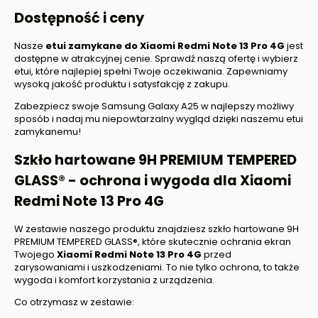
Dostępność i ceny
Nasze
etui zamykane do
Xiaomi Redmi Note 13
Pro 4G
jest
dostępne w atrakcyjnej cenie. Sprawdź naszą ofertę i wybierz
etui, które najlepiej spełni Twoje oczekiwania. Zapewniamy
wysoką jakość produktu i satysfakcję z zakupu.
Zabezpiecz swoje Samsung Galaxy A25 w najlepszy możliwy
sposób i nadaj mu niepowtarzalny wygląd dzięki naszemu etui
zamykanemu!
Szkło hartowane 9H PREMIUM TEMPERED
GLASS® - ochrona i wygoda dla
Xiaomi
Redmi Note 13 Pro 4G
W zestawie naszego produktu znajdziesz szkło hartowane 9H
PREMIUM TEMPERED GLASS®, które skutecznie ochrania ekran
Twojego
Xiaomi Redmi Note 13
Pro 4G
przed
zarysowaniami i uszkodzeniami. To nie tylko ochrona, to także
wygoda i komfort korzystania z urządzenia.
Co otrzymasz w zestawie: