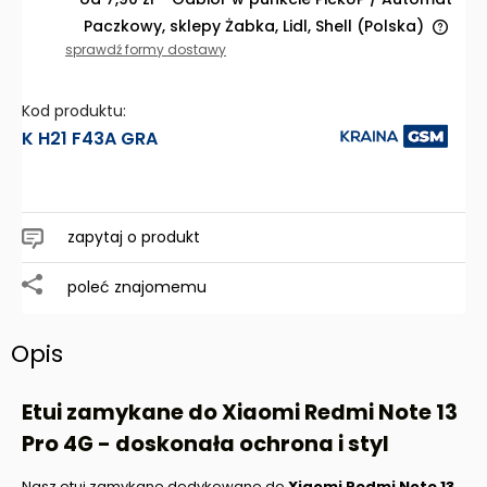
Paczkowy, sklepy Żabka, Lidl, Shell
(Polska)
Cena nie zawiera ewentualnych kosztów płatności
sprawdź formy dostawy
Kod produktu:
K H21 F43A GRA
zapytaj o produkt
poleć znajomemu
Opis
Etui zamykane do Xiaomi Redmi Note 13
Pro 4G - doskonała ochrona i styl
Nasz etui zamykane dedykowane do
Xiaomi Redmi Note 13