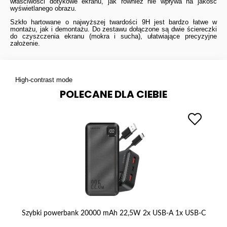
właściwości dotykowe ekranu, jak również nie wpływa na jakość
wyświetlanego obrazu.
Szkło hartowane o najwyższej twardości 9H jest bardzo łatwe w
montażu, jak i demontażu. Do zestawu dołączone są dwie ściereczki
do czyszczenia ekranu (mokra i sucha), ułatwiające precyzyjne
założenie.
High-contrast mode
POLECANE DLA CIEBIE
 1
Szybki powerbank 20000 mAh 22,5W 2x USB-A 1x USB-C
Fo