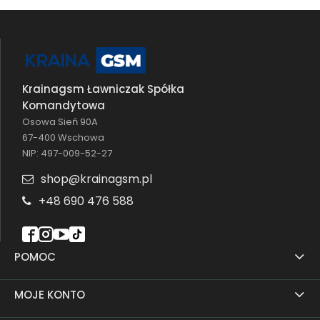
Krainagsm Ławniczak Spółka
Komandytowa
Osowa Sień 90A
67-400 Wschowa
NIP: 497-009-52-27
shop@krainagsm.pl
+48 690 476 588
POMOC
MOJE KONTO