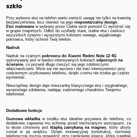
szkło
Przy wyborze etui na telefon warto zwrócić uwagę nie tylko na kwestię
bezpieczeństwa, lecz również na jego
niepowtarzalny design
.
Etui malowane
w wybrany przez Ciebie wzór pomoże Ci wyróżnić się
w grupie znajomych. Odłóż do szuflady stare, nudne etui i zaskocz
wszystkich żywymi i wyrazistymi kolorami nowego, wyjątkowego
pokrowca, który ochroni Twój telefon.
Nadruk
Nadruk na czarnym
pokrowcu do Xiaomi Redmi Note 12 4G
wykonywany jest w bardzo intensywnych kolorach
odpornych na
ścieranie
, co pozwoli długo cieszyć się jego zdobniczymi
właściwościami. Wzór się nie wyciera i nie traci intensywności przy
codziennym użytkowaniu telefonu, dzięki czemu nie trzeba go często
wymieniać.
Nieuciążliwy design daje mieszankę klasycznego etui i oryginalnego,
wyrazistego zdobienia, nadając zadziornego charakteru Twojemu
telefonowi.
Dodatkowe funkcje
Gumowa wkładka
w środku etui idealnie przywiera do telefonu, co
dodatkowo zapewnia mu ochronę przed niechcianymi wstrząsami, za
to ekran chroniony jest
klapką zamykaną na magnes
, który ukryty
został w jej wnętrzu. Dzięki innowacyjnej konstrukcji, rozmowy
telefoniczne można prowadzić przy zamkniętej klapce, która zupełnie