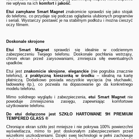
nie wpływa na ich
komfort i jakość
.
Etui zamykane Smart Magnet
znakomicie sprawdzi się jako stojak
do telefonu, co przydaje się podczas oglądania ulubionych programów
i seriali. Wystarczy postawić je na stabilnym podłożu i można cieszyć
oczy filmem.
Doskonale skrojone
Etui Smart Magnet
sprawdzi się idealnie w codziennym
zabezpieczeniu Twojego telefonu. Doskonale pochłania wstrząsy,
chroni ekran przed zarysowaniami, zmniejsza siłę ewentualnych
upadków.
Etui jest
znakomicie skrojone
,
eleganckie
(nie pogrubia znacznie
telefonu),
z praktyczną kieszonką w środku
– idealną na kartę
płatniczą. Dodatkowo posiada wszystkie wycięcia (na słuchawki,
ładowarkę itp.), co pozwala na dopasowanie go da konkretnego
modelu telefonu.
Mimo solidnego wyglądu i zabezpieczenia,
etui Smart Magnet
nie
powoduje zmniejszenia zasięgu, zapewniając komfortowe
użytkowanie telefonu.
Do etui dołączone jest
SZKŁO HARTOWANE 9H PREMIUM
TEMPERED GLASS ®
Chroniące ekran szkło jest mniejsze i nie pokrywa 100% powierzchni
wyświetlacza, mimo to jest doskonałym zabezpieczeniem przed
wszelkimi uszkodzeniami. Dzięki swej technologii w pełni zachowuje