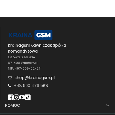
Krainagsm Ławniczak Spółka
Komandytowa
Osowa Sień 90A
67-400 Wschowa
NIP: 497-009-52-27
shop@krainagsm.pl
+48 690 476 588
POMOC