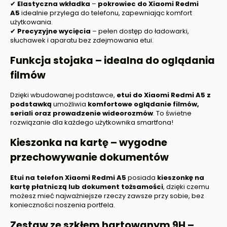
✔
Elastyczna wkładka
–
pokrowiec do
Xiaomi Redmi
A5
idealnie przylega do telefonu, zapewniając komfort
użytkowania.
✔
Precyzyjne wycięcia
– pełen dostęp do ładowarki,
słuchawek i aparatu bez zdejmowania etui.
Funkcja stojaka – idealna do oglądania
filmów
Dzięki wbudowanej podstawce,
etui do
Xiaomi Redmi A5
z
podstawką
umożliwia
komfortowe oglądanie filmów,
seriali oraz prowadzenie wideorozmów
. To świetne
rozwiązanie dla każdego użytkownika smartfona!
Kieszonka na kartę – wygodne
przechowywanie dokumentów
Etui na telefon
Xiaomi Redmi A5
posiada
kieszonkę na
kartę płatniczą lub dokument tożsamości
, dzięki czemu
możesz mieć najważniejsze rzeczy zawsze przy sobie, bez
konieczności noszenia portfela.
Zestaw ze szkłem hartowanym 9H –