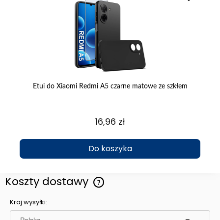
Etui do Xiaomi Redmi A5 czarne matowe ze szkłem
Et
16,96 zł
Do koszyka
Koszty dostawy
Cena nie zawiera ewentualnych kosztów płatności
Kraj wysyłki: