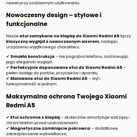
nawet przy codziennym użytkowaniu.
Nowoczesny design – stylowe i
funkcjonalne
Nasze
etui zamykane na klapkę do
Xiaomi Redmi A5
łączy
klasyczny wygląd z nowoczesnym wzorem
, nadając
urządzeniu wyjątkowego charakteru.
✔
Smukła konstrukcja
– nie pogrubia telefonu, zachowując
jego elegancki wygląd.
✔
Perfekcyjnie dopasowane etui
do
Xiaomi Redmi A5
–
pełen dostęp do portów, przycisków i aparatu.
✔
Malowane etui do
Xiaomi Redmi A5
– styl i
funkcjonalność w jednym.
Maksymalna ochrona Twojego
Xiaomi
Redmi A5
✔
Etui ochronne z klapką
– skutecznie amortyzuje wstrząsy i
chroni telefon przed uszkodzeniami.
✔
Magnetyczne zamknięcie pokrowca
– dodatkowe
zabezpieczenie wyświetlacza.