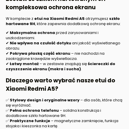
kompleksowa ochrona ekranu
W komplecie z
etui na
Xiaomi Redmi A5
otrzymujesz
szkło
hartowane 9H
, które zapewnia dodatkową ochronę ekranu:
✔
Maksymalna ochrona
przed zarysowaniami i
uszkodzeniami.
✔
Nie wpływa na czułość dotyku
ani jakość wyświetlanego
obrazu.
✔
Pokrywa płaską część ekranu
– nie nachodzi na
zaokrąglone krawędzie wyświetlacza.
✔
Łatwy montaż
– w zestawie znajdują się
ściereczki do
czyszczenia ekranu (mokra i sucha)
.
Dlaczego warto wybrać nasze etui do
Xiaomi Redmi A5
?
✅
Stylowy design i oryginalne wzory
– dla osób, które chcą
się wyróżniać.
✅
Pełna ochrona telefonu
– solidna konstrukcja i
dodatkowe szkło hartowane 9H.
✅
Praktyczne funkcje
– magnetyczne zamknięcie, funkcja
stojaka i kieszonka na kartę.