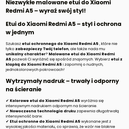
Niezwykłe malowane etui do
Xiaomi
Redmi A5
– wyraź swój styl!
Etui do
Xiaomi Redmi A5
– styl i ochrona
w jednym
Szukasz
etui ochronnego do
Xiaomi Redmi A5
, które nie
tylko
zabezpieczy Twój telefon
, ale także nada mu
unikalny charakter
?
Malowane etui do
Xiaomi Redmi
A5
pozwoli Ci wyróżnić się spośród znajomych. Wybierz
etui z
klapką do
Xiaomi Redmi A5
i zapomnij o nudnych,
jednokolorowych pokrowcach!
Wytrzymały nadruk – trwały i odporny
na ścieranie
✔
Kolorowe etui do
Xiaomi Redmi A5
wyróżnia się
intensywnym nadrukiem odpornym na ścieranie.
✔
Nowoczesna technologia druku
zapewnia długotrwałą
intensywność barw.
✔
Etui ochronne
do
Xiaomi Redmi A5
wykonane jest z
wysokiej jakości materiału, co sprawia, że wzór nie blaknie