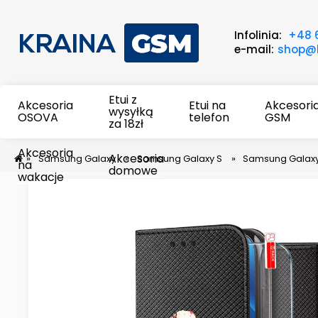
Infolinia:
+48 
e-mail:
shop@k
Etui z
Akcesoria
Etui na
Akcesori
wysyłką
OSOVA
telefon
GSM
za 18zł
Akcesoria
Akcesoria
»
Samsung Galaxy
»
Samsung Galaxy S
»
Samsung Galaxy
na
domowe
wakacje