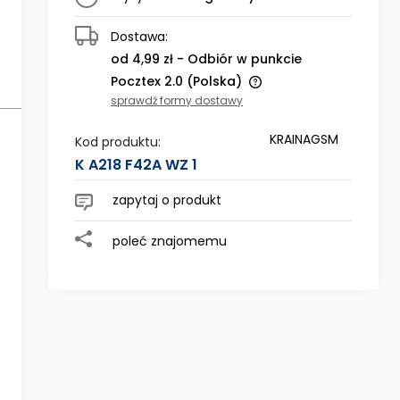
Dostawa:
od 4,99 zł
- Odbiór w punkcie
Pocztex 2.0
(Polska)
sprawdź formy dostawy
Cena nie zawiera ewentualnych
 ewentualnych
KRAINAGSM
kosztów płatności
Kod produktu:
K A218 F42A WZ 1
zapytaj o produkt
poleć znajomemu