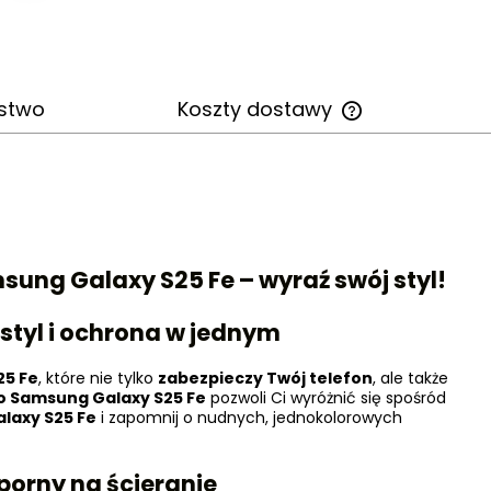
stwo
Koszty dostawy
Cena nie zawiera
kosztów płatności
sung Galaxy
S25 Fe
– wyraź swój styl!
 styl i ochrona w jednym
25 Fe
, które nie tylko
zabezpieczy Twój telefon
, ale także
do
Samsung Galaxy
S25 Fe
pozwoli Ci wyróżnić się spośród
alaxy
S25 Fe
i zapomnij o nudnych, jednokolorowych
porny na ścieranie