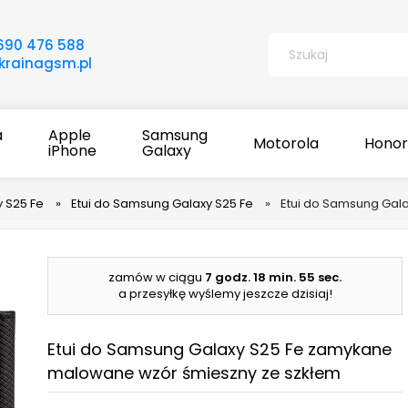
690 476 588
rainagsm.pl
a
Apple
Samsung
Motorola
Honor
iPhone
Galaxy
 S25 Fe
»
Etui do Samsung Galaxy S25 Fe
»
Etui do Samsung Gal
zamów w ciągu
7 godz.
18 min.
54 sec.
a przesyłkę wyślemy jeszcze dzisiaj!
Etui do Samsung Galaxy S25 Fe zamykane
malowane wzór śmieszny ze szkłem