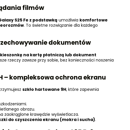
lądania filmów
Galaxy
S25 Fe
z podstawką
umożliwia
komfortowe
wideorozmów
. To świetne rozwiązanie dla każdego
 przechowywanie dokumentów
kieszonkę na kartę płatniczą lub dokument
sze rzeczy zawsze przy sobie, bez konieczności noszenia
H – kompleksowa ochrona ekranu
trzymujesz
szkło hartowane 9H
, które zapewnia
szkodzeniami.
ietlanego obrazu.
na zaokrąglone krawędzie wyświetlacza.
czki do czyszczenia ekranu (mokra i sucha)
.