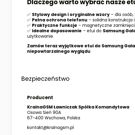
Dlaczego warto wybrać nasze et
✅
Stylowy design i oryginalne wzory
– dla osób, 
✅
Pełna ochrona telefonu
– solidna konstrukcja
✅
Praktyczne funkcje
– magnetyczne zamknięcie, 
✅
Idealne dopasowanie
– etui do
Samsung Gal
użytkowanie.
Zamów teraz wyjątkowe etui do
Samsung Gal
niepowtarzalnego wyglądu
Bezpieczeństwo
Producent
KrainaGSM Ławniczak Spółka Komandytowa
Osowa Sień 90A
67-400 Wschowa, Polska
kontakt@krainagsm.pl