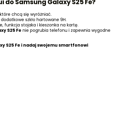
ui do
Samsung Galaxy
S25 Fe
?
które chcą się wyróżniać.
 i dodatkowe szkło hartowane 9H.
funkcja stojaka i kieszonka na kartę.
axy
S25 Fe
nie pogrubia telefonu i zapewnia wygodne
axy
S25 Fe
i nadaj swojemu smartfonowi