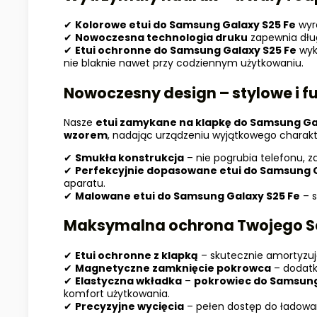
✔
Kolorowe etui do
Samsung Galaxy
S25 Fe
wyr
✔
Nowoczesna technologia druku
zapewnia dłu
✔
Etui ochronne
do
Samsung Galaxy
S25 Fe
wyko
nie blaknie nawet przy codziennym użytkowaniu.
Nowoczesny design – stylowe i f
Nasze
etui zamykane na klapkę do
Samsung Ga
wzorem
, nadając urządzeniu wyjątkowego charakt
✔
Smukła konstrukcja
– nie pogrubia telefonu, 
✔
Perfekcyjnie dopasowane etui
do
Samsung 
aparatu.
✔
Malowane etui do
Samsung Galaxy
S25 Fe
– s
Maksymalna ochrona Twojego
S
✔
Etui ochronne z klapką
– skutecznie amortyzuje
✔
Magnetyczne zamknięcie pokrowca
– dodatk
✔
Elastyczna wkładka
–
pokrowiec do
Samsung
komfort użytkowania.
✔
Precyzyjne wycięcia
– pełen dostęp do ładowar