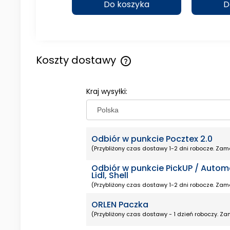
koszyka
Do koszyka
D
Koszty dostawy
Cena nie zawiera ewentualny
Kraj wysyłki:
kosztów płatności
Odbiór w punkcie Pocztex 2.0
(Przybliżony czas dostawy 1-2 dni robocze. Zamó
Odbiór w punkcie PickUP / Autom
Lidl, Shell
(Przybliżony czas dostawy 1-2 dni robocze. Zamó
ORLEN Paczka
(Przybliżony czas dostawy - 1 dzień roboczy. Zam