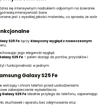
óżnia się intensywnym nadrukiem odpornym na ścieranie.
gotrwałą intensywność barw.
nane jest z wysokiej jakości materiału, co sprawia, że wzór
unkcjonalne
laxy
S25 Fe
łączy
klasyczny wygląd z nowoczesnym
eru.
zachowując jego elegancki wygląd.
Galaxy
S25 Fe
– pełen dostęp do portów, przycisków i
tyl i funkcjonalność w jednym.
amsung Galaxy
S25 Fe
 wstrząsy i chroni telefon przed uszkodzeniami.
owe zabezpieczenie wyświetlacza.
 Galaxy
S25 Fe
idealnie przylega do telefonu, zapewniając
ki, słuchawek i aparatu bez zdejmowania etui.