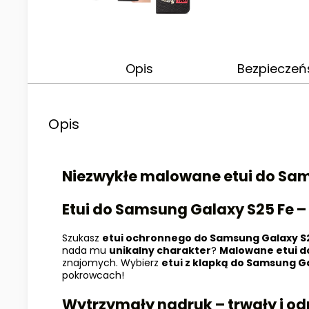
Opis
Bezpieczeń
Opis
Niezwykłe malowane etui do
Sam
Etui do
Samsung Galaxy
S25 Fe
–
Szukasz
etui ochronnego do
Samsung Galaxy
S
nada mu
unikalny charakter
?
Malowane etui 
znajomych. Wybierz
etui z klapką do
Samsung G
pokrowcach!
Wytrzymały nadruk – trwały i od