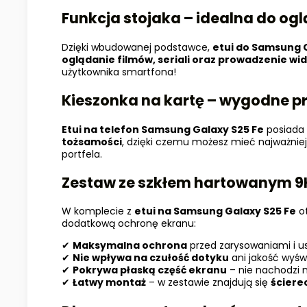
Funkcja stojaka – idealna do og
Dzięki wbudowanej podstawce,
etui do
Samsung 
oglądanie filmów, seriali oraz prowadzenie 
użytkownika smartfona!
Kieszonka na kartę – wygodne
Etui na telefon
Samsung Galaxy
S25 Fe
posiada
tożsamości
, dzięki czemu możesz mieć najważniej
portfela.
Zestaw ze szkłem hartowanym 9
W komplecie z
etui na
Samsung Galaxy
S25 Fe
o
dodatkową ochronę ekranu:
✔
Maksymalna ochrona
przed zarysowaniami i u
✔
Nie wpływa na czułość dotyku
ani jakość wyśw
✔
Pokrywa płaską część ekranu
– nie nachodzi 
✔
Łatwy montaż
– w zestawie znajdują się
ściere