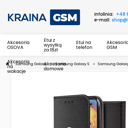
Infolinia:
+48 
e-mail:
shop@k
Etui z
Akcesoria
Etui na
Akcesori
wysyłką
OSOVA
telefon
GSM
za 18zł
Akcesoria
Akcesoria
»
Samsung Galaxy
»
Samsung Galaxy S
»
Samsung Galaxy
na
domowe
wakacje