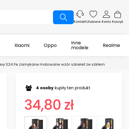
Ulubione
Konto
Koszyk
Kontakt
Inne
Xiaomi
Oppo
Realme
modele
axy S24 Fe zamykane malowane wzór szkielet ze szkłem
4
osoby
kupiły
ten produkt
34,80 zł