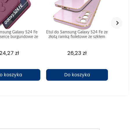
amsung Galaxy S24 Fe
Etui do Samsung Galaxy S24 Fe ze
Etui d
 serce burgundowe ze
złotą ramką fioletowe ze szkłem
bezbarw
szkłem
24,27 zł
26,23 zł
o koszyka
Do koszyka
ch