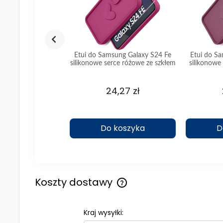
ung Galaxy S24 FE
Etui do Samsung Galaxy S24 Fe
Etui do S
iane silikonowe ze
silikonowe serce różowe ze szkłem
silikonowe
zkłem
,03 zł
24,27 zł
koszyka
Do koszyka
D
Koszty dostawy
Cena nie zawiera ewentualny
Kraj wysyłki:
kosztów płatności