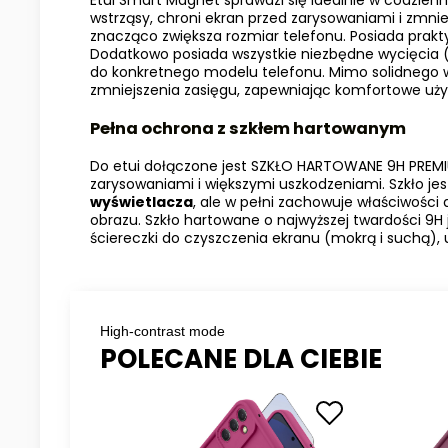
Etui Smart Magnet sprawdzi się idealnie w codzie
wstrząsy, chroni ekran przed zarysowaniami i zmnie
znacząco zwiększa rozmiar telefonu. Posiada prakty
Dodatkowo posiada wszystkie niezbędne wycięcia (
do konkretnego modelu telefonu. Mimo solidnego w
zmniejszenia zasięgu, zapewniając komfortowe uży
Pełna ochrona z szkłem hartowanym
Do etui dołączone jest SZKŁO HARTOWANE 9H PREMIU
zarysowaniami i większymi uszkodzeniami. Szkło jes
wyświetlacza
, ale w pełni zachowuje właściwości
obrazu. Szkło hartowane o najwyższej twardości 9H
ściereczki do czyszczenia ekranu (mokrą i suchą), 
High-contrast mode
POLECANE DLA CIEBIE