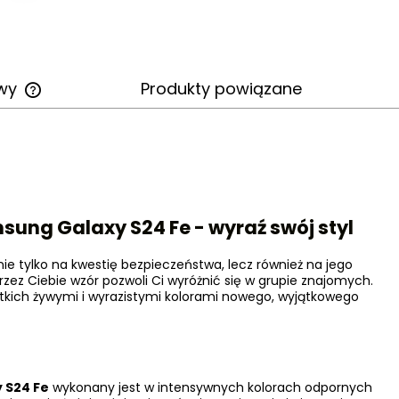
awy
Produkty powiązane
Cena nie zawiera ewentualnych
kosztów płatności
ung Galaxy S24 Fe - wyraź swój styl
ie tylko na kwestię bezpieczeństwa, lecz również na jego
zez Ciebie wzór pozwoli Ci wyróżnić się w grupie znajomych.
ystkich żywymi i wyrazistymi kolorami nowego, wyjątkowego
 S24 Fe
wykonany jest w intensywnych kolorach odpornych