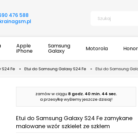
690 476 588
rainagsm.pl
a
Apple
Samsung
Motorola
Honor
iPhone
Galaxy
 S24 Fe
»
Etui do Samsung Galaxy S24 Fe
»
Etui do Samsung Gal
zamów w ciągu
8 godz.
40 min.
43 sec.
a przesyłkę wyślemy jeszcze dzisiaj!
Etui do Samsung Galaxy S24 Fe zamykane
malowane wzór szkielet ze szkłem