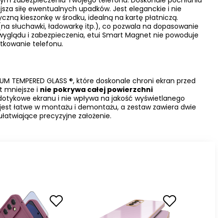
nnym zabezpieczeniu Twojego telefonu. Doskonale pochłania
jsza siłę ewentualnych upadków. Jest eleganckie i nie
czną kieszonkę w środku, idealną na kartę płatniczą.
na słuchawki, ładowarkę itp.), co pozwala na dopasowanie
yglądu i zabezpieczenia, etui Smart Magnet nie powoduje
tkowanie telefonu.
M TEMPERED GLASS ®, które doskonale chroni ekran przed
t mniejsze i
nie pokrywa całej powierzchni
 dotykowe ekranu i nie wpływa na jakość wyświetlanego
 jest łatwe w montażu i demontażu, a zestaw zawiera dwie
ułatwiające precyzyjne założenie.