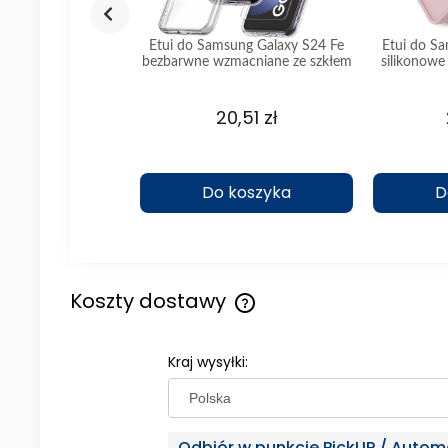
ung Galaxy S24 Fe
Etui do Samsung Galaxy S24 Fe
Etui do S
 z osłoną na aparat
bezbarwne wzmacniane ze szkłem
silikonowe
e ze szkłem
,33 zł
20,51 zł
koszyka
Do koszyka
D
Koszty dostawy
Cena nie zawiera ewentualny
Kraj wysyłki:
kosztów płatności
Odbiór w punkcie PickUP / Autom