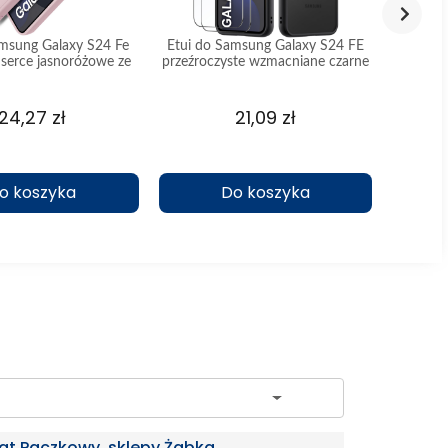
amsung Galaxy S24 Fe
Etui do Samsung Galaxy S24 FE
Etui d
 serce jasnoróżowe ze
przeźroczyste wzmacniane czarne
silikono
szkłem
z zestawem 2 szkieł
24,27 zł
21,09 zł
o koszyka
Do koszyka
ch
at Paczkowy, sklepy Żabka,