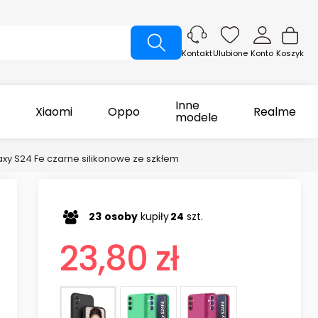
Ulubione
Konto
Koszyk
Kontakt
Inne
Xiaomi
Oppo
Realme
modele
xy S24 Fe czarne silikonowe ze szkłem
23
osoby
kupiły
24
szt.
23,80 zł