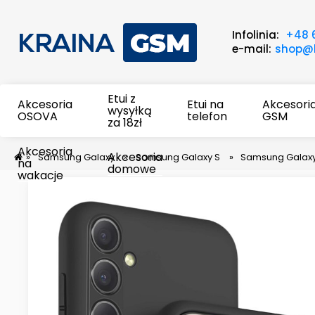
Infolinia:
+48 
e-mail:
shop@k
Etui z
Akcesoria
Etui na
Akcesori
wysyłką
OSOVA
telefon
GSM
za 18zł
Akcesoria
Akcesoria
»
Samsung Galaxy
»
Samsung Galaxy S
»
Samsung Galaxy
na
domowe
wakacje