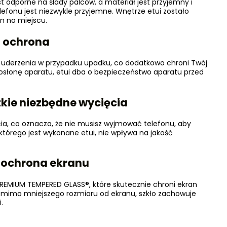
t odporne na ślady palców, a materiał jest przyjemny i
elefonu jest niezwykle przyjemne. Wnętrze etui zostało
n na miejscu.
 ochrona
ę uderzenia w przypadku upadku, co dodatkowo chroni Twój
osłonę aparatu, etui dba o bezpieczeństwo aparatu przed
kie niezbędne wycięcia
cia, co oznacza, że nie musisz wyjmować telefonu, aby
 którego jest wykonane etui, nie wpływa na jakość
 ochrona ekranu
PREMIUM TEMPERED GLASS®, które skutecznie chroni ekran
omimo mniejszego rozmiaru od ekranu, szkło zachowuje
.