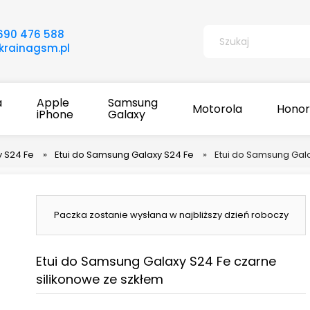
690 476 588
rainagsm.pl
a
Apple
Samsung
Motorola
Honor
iPhone
Galaxy
 S24 Fe
»
Etui do Samsung Galaxy S24 Fe
»
Etui do Samsung Gala
Paczka zostanie wysłana w najbliższy dzień roboczy
Etui do Samsung Galaxy S24 Fe czarne
silikonowe ze szkłem