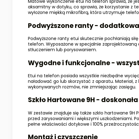
Matowe wykończenie etui na telefon sprawia, że jes
aksamitny w dotyku, co sprawia, że korzystanie z t
wyłożone miękką mikrofibrą, która utrzymuje telefo
Podwyższone ranty - dodatkowa
Podwyższone ranty etui skutecznie pochłaniają sił
telefon. Wyposażone w specjalnie zaprojektowaną 
stłuczeniem lub porysowaniem.
Wygodne i funkcjonalne - wszyst
Etui na telefon posiada wszystkie niezbędne wycię
naładować go lub skorzystać z aparatu. Materiał, z
wykonywanych rozmów, nie zmniejszając zasięgu.
Szkło Hartowane 9H - doskonała
W zestawie znajduje się także szkło hartowane 9H 
przed zarysowaniami i większymi uszkodzeniami. P
pełne właściwości dotykowe i 100% przeźroczystości
Montaż i czyszczenie