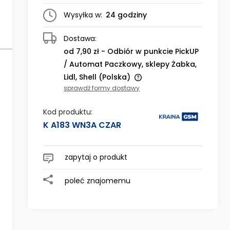
Wysyłka w:
24 godziny
Dostawa:
od 7,90 zł
- Odbiór w punkcie PickUP
/ Automat Paczkowy, sklepy Żabka,
Lidl, Shell
(Polska)
sprawdź formy dostawy
Cena nie zawiera ewentualnych
kosztów płatności
Kod produktu:
K A183 WN3A CZAR
zapytaj o produkt
poleć znajomemu