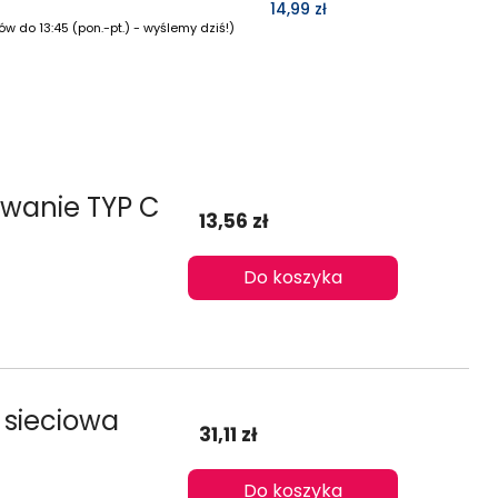
14,99 zł
w do 13:45 (pon.-pt.) - wyślemy dziś!)
owanie TYP C
13,56 zł
Do koszyka
 sieciowa
31,11 zł
Do koszyka