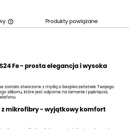
awy
Produkty powiązane
Cena nie zawiera ewentualnych
kosztów płatności
S24 Fe - prosta elegancja i wysoka
one zostało stworzone z myślą o bezpieczeństwie Twojego
o silikonu, które jest odporne na łamanie i pęknięcia,
elefonu.
z mikrofibry - wyjątkowy komfort