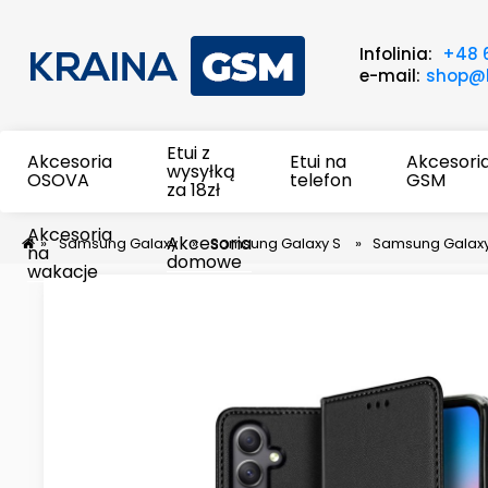
Infolinia:
+48 
e-mail:
shop@k
Etui z
Akcesoria
Etui na
Akcesori
wysyłką
OSOVA
telefon
GSM
za 18zł
Akcesoria
Akcesoria
»
Samsung Galaxy
»
Samsung Galaxy S
»
Samsung Galaxy
na
domowe
wakacje