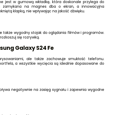
ne jest w gumową wkładkę, która doskonale przylega do
pka zamykana na magnes dba o ekran, a innowacyjna
niętą klapką, nie wpływając na jakość dźwięku.
le także wygodny stojak do oglądania filmów i programów.
rozkoszuj się rozrywką.
ung Galaxy S24 Fe
arysowaniami, ale także zachowuje smukłość telefonu.
ortfela, a wszystkie wycięcia są idealnie dopasowane do
wpływa negatywnie na zasięg sygnału i zapewnia wygodne