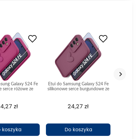
msung Galaxy S24 Fe
Etui do Samsung Galaxy S24 Fe
Etui do S
e serce różowe ze
silikonowe serce burgundowe ze
ze złotą
szkłem
szkłem
4,27 zł
24,27 zł
 koszyka
Do koszyka
D