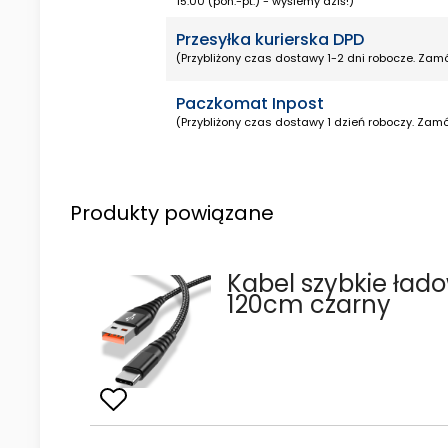
15:00 (pon.-pt.) - wyślemy dziś!)
Przesyłka kurierska DPD
(Przybliżony czas dostawy 1-2 dni robocze. Zamó
Paczkomat Inpost
(Przybliżony czas dostawy 1 dzień roboczy. Zamó
Produkty powiązane
Kabel szybkie ład
120cm czarny