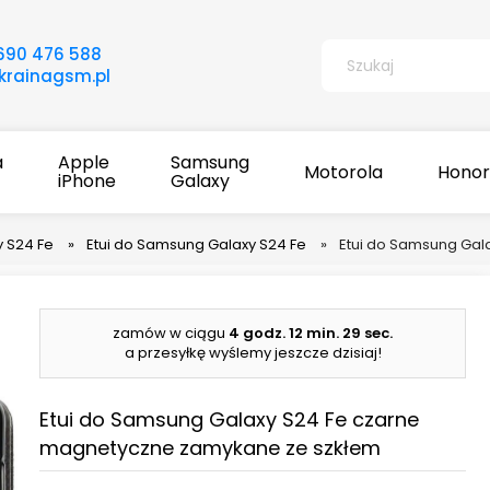
690 476 588
rainagsm.pl
a
Apple
Samsung
Motorola
Honor
iPhone
Galaxy
 S24 Fe
»
Etui do Samsung Galaxy S24 Fe
»
Etui do Samsung Gal
zamów w ciągu
4 godz.
12 min.
28 sec.
a przesyłkę wyślemy jeszcze dzisiaj!
Etui do Samsung Galaxy S24 Fe czarne
magnetyczne zamykane ze szkłem