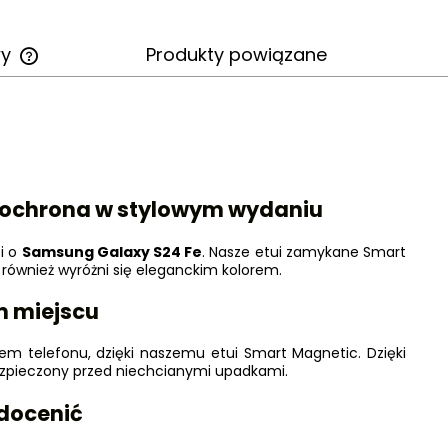
wy
Produkty powiązane
Cena nie zawiera ewentualnych
kosztów płatności
- ochrona w stylowym wydaniu
zi o
Samsung Galaxy S24 Fe
. Nasze etui zamykane Smart
 również wyróżni się eleganckim kolorem.
m miejscu
em telefonu, dzięki naszemu etui Smart Magnetic. Dzięki
abezpieczony przed niechcianymi upadkami.
 docenić