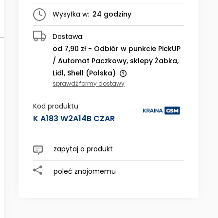
Wysyłka w:
24 godziny
Dostawa:
od 7,90 zł
- Odbiór w punkcie PickUP
/ Automat Paczkowy, sklepy Żabka,
Lidl, Shell
(Polska)
sprawdź formy dostawy
Cena nie zawiera ewentualnych
kosztów płatności
Kod produktu:
K A183 W2A14B CZAR
zapytaj o produkt
poleć znajomemu