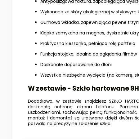
Antypoślizgowa faktura, zapobiegająca wyślizg
Wykonane ze skóry ekologicznej w stylowym 
Gumowa wkładka, zapewniająca pewne trzym
Klapka zamykana na magnes, dyskretnie ukry
Praktyczna kieszonka, pełniąca rolę portfela
Funkcja stojaka, idealna do oglądania filmów
Doskonałe dopasowanie do dłoni
Wszystkie niezbędne wycięcia (na kamerę, słu
W zestawie - Szkło hartowane 9H
Dodatkowo, w zestawie znajdziesz SZKŁO HART
doskonałą ochronę ekranu telefonu. Pomi
uszkodzeniami, zachowując pełną funkcjonalność 
montaż i demontaż są ułatwione dzięki dwóm śc
pozwala na precyzyjne założenie szkła.