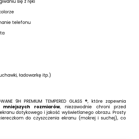
iwaniu się z ręki
kolorze
anie telefonu
ta
chawki, ładowarkę itp.)
OWANE 9H PREMIUM TEMPERED GLASS ®, które zapewnia
mo
mniejszych rozmiarów
, niezawodnie chroni przed
ekranu dotykowego i jakość wyświetlanego obrazu. Prosty
iereczkom do czyszczenia ekranu (mokrej i suchej), co