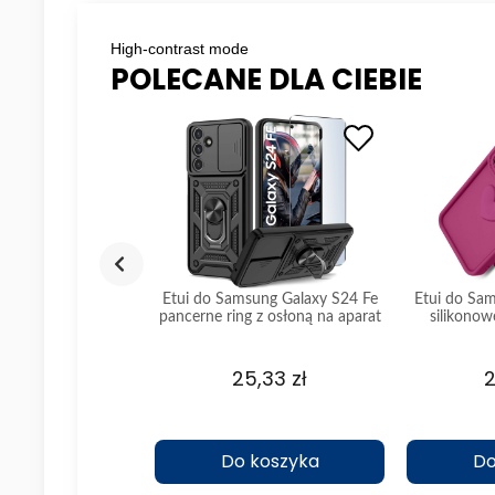
High-contrast mode
POLECANE DLA CIEBIE
ung Galaxy S24 FE
Etui do Samsung Galaxy S24 Fe
Etui do Sa
iane silikonowe ze
pancerne ring z osłoną na aparat
silikonow
szkłem
czarne ze szkłem
,03 zł
25,33 zł
2
koszyka
Do koszyka
Do