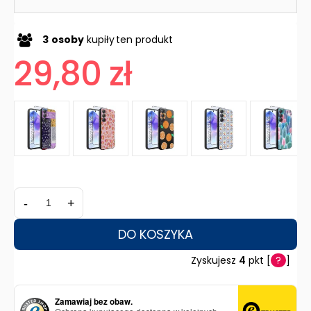
3
osoby
kupiły
ten produkt
29,80 zł
-
+
DO KOSZYKA
Zyskujesz
4
pkt [
?
]
Zamawiaj bez obaw.