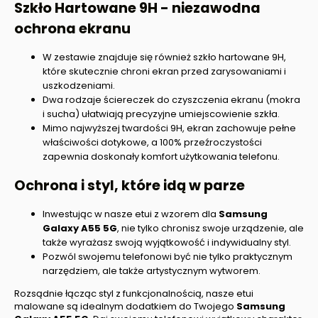
Szkło Hartowane 9H - niezawodna
ochrona ekranu
W zestawie znajduje się również szkło hartowane 9H,
które skutecznie chroni ekran przed zarysowaniami i
uszkodzeniami.
Dwa rodzaje ściereczek do czyszczenia ekranu (mokra
i sucha) ułatwiają precyzyjne umiejscowienie szkła.
Mimo najwyższej twardości 9H, ekran zachowuje pełne
właściwości dotykowe, a 100% przeźroczystości
zapewnia doskonały komfort użytkowania telefonu.
Ochrona i styl, które idą w parze
Inwestując w nasze etui z wzorem dla
Samsung
Galaxy A55 5G
, nie tylko chronisz swoje urządzenie, ale
także wyrażasz swoją wyjątkowość i indywidualny styl.
Pozwól swojemu telefonowi być nie tylko praktycznym
narzędziem, ale także artystycznym wytworem.
Rozsądnie łącząc styl z funkcjonalnością, nasze etui
malowane są idealnym dodatkiem do Twojego
Samsung