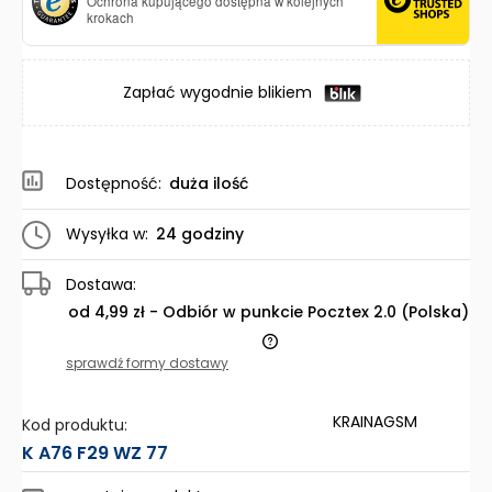
Ochrona kupującego dostępna w kolejnych
krokach
Zapłać wygodnie blikiem
Dostępność:
duża ilość
Wysyłka w:
24 godziny
Dostawa:
od 4,99 zł
- Odbiór w punkcie Pocztex 2.0
(Polska)
Cena nie zawiera ewentualnych kosztów płatności
sprawdź formy dostawy
KRAINAGSM
Kod produktu:
K A76 F29 WZ 77