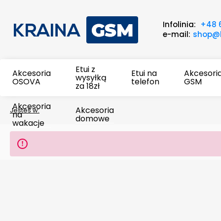
Infolinia:
+48 
e-mail:
shop@k
Etui z
Akcesoria
Etui na
Akcesori
wysyłką
OSOVA
telefon
GSM
za 18zł
Akcesoria
Akcesoria
Jesteś w:
na
domowe
wakacje