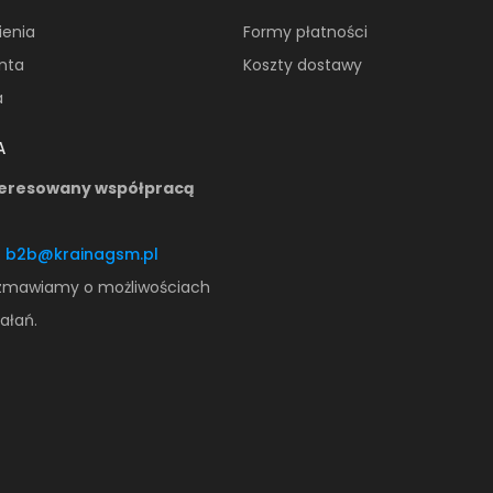
ienia
Formy płatności
onta
Koszty dostawy
a
A
teresowany współpracą
:
b2b@krainagsm.pl
zmawiamy o możliwościach
ałań.