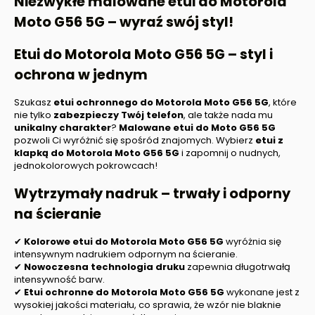
Niezwykłe malowane etui do
Motorola
Moto G56 5G
– wyraź swój styl!
Etui do
Motorola Moto G56 5G
– styl i
ochrona w jednym
Szukasz
etui ochronnego do
Motorola Moto G56 5G
, które
nie tylko
zabezpieczy Twój telefon
, ale także nada mu
unikalny charakter
?
Malowane etui do
Moto G56 5G
pozwoli Ci wyróżnić się spośród znajomych. Wybierz
etui z
klapką do
Motorola Moto G56 5G
i zapomnij o nudnych,
jednokolorowych pokrowcach!
Wytrzymały nadruk – trwały i odporny
na ścieranie
✔
Kolorowe etui do
Motorola Moto G56 5G
wyróżnia się
intensywnym nadrukiem odpornym na ścieranie.
✔
Nowoczesna technologia druku
zapewnia długotrwałą
intensywność barw.
✔
Etui ochronne
do Motorola Moto G56 5G
wykonane jest z
wysokiej jakości materiału, co sprawia, że wzór nie blaknie