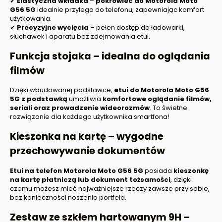
✔
Elastyczna wkładka
–
pokrowiec do
Motorola Moto
G56 5G
idealnie przylega do telefonu, zapewniając komfort
użytkowania.
✔
Precyzyjne wycięcia
– pełen dostęp do ładowarki,
słuchawek i aparatu bez zdejmowania etui.
Funkcja stojaka – idealna do oglądania
filmów
Dzięki wbudowanej podstawce,
etui do
Motorola Moto G56
5G
z podstawką
umożliwia
komfortowe oglądanie filmów,
seriali oraz prowadzenie wideorozmów
. To świetne
rozwiązanie dla każdego użytkownika smartfona!
Kieszonka na kartę – wygodne
przechowywanie dokumentów
Etui na telefon
Motorola Moto G56 5G
posiada
kieszonkę
na kartę płatniczą lub dokument tożsamości
, dzięki
czemu możesz mieć najważniejsze rzeczy zawsze przy sobie,
bez konieczności noszenia portfela.
Zestaw ze szkłem hartowanym 9H –