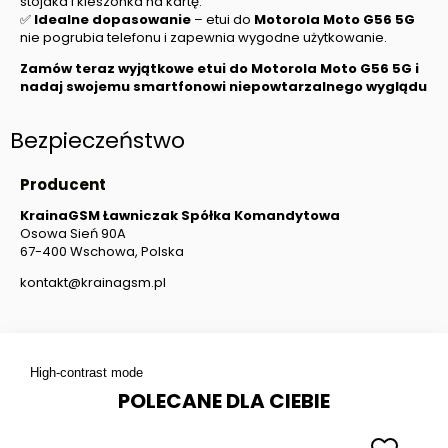
stojaka i kieszonka na kartę.
✅
Idealne dopasowanie
– etui do
Motorola Moto G56 5G
nie pogrubia telefonu i zapewnia wygodne użytkowanie.
Zamów teraz wyjątkowe etui do
Motorola Moto G56 5G
i
nadaj swojemu smartfonowi niepowtarzalnego wyglądu
Bezpieczeństwo
Producent
KrainaGSM Ławniczak Spółka Komandytowa
Osowa Sień 90A
67-400 Wschowa, Polska
kontakt@krainagsm.pl
High-contrast mode
POLECANE DLA CIEBIE