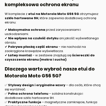
kompleksowa ochrona ekranu
W komplecie z
etui na
Motorola Moto G56 5G
otrzymujesz
szkło hartowane 9H
, które zapewnia dodatkową ochronę
ekranu:
✔
Maksymalna ochrona
przed zarysowaniami i
uszkodzeniami.
✔
Nie wpływa na czułość dotyku
ani jakość wyświetlanego
obrazu.
✔
Pokrywa płaską część ekranu
– nie nachodzi na
zaokrąglone krawędzie wyświetlacza.
✔
Łatwy montaż
– w zestawie znajdują się
ściereczki do
czyszczenia ekranu (mokra i sucha)
.
Dlaczego warto wybrać nasze etui do
Motorola Moto G56 5G
?
✅
Stylowy design i oryginalne wzory
– dla osób, które chcą
się wyróżniać.
✅
Pełna ochrona telefonu
– solidna konstrukcja i
dodatkowe szkło hartowane 9H.
✅
Praktyczne funkcje
– magnetyczne zamknięcie, funkcja