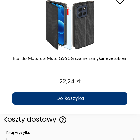
łem
Etui do Motorola Moto G56 5G czarne zamykane ze szkłem
22,24 zł
Do koszyka
Koszty dostawy
Cena nie zawiera ewentualnych kosztów płatności
Kraj wysyłki: