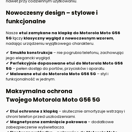
nawet przy codziennym użytkowaniu.
Nowoczesny design – stylowe i
funkcjonalne
Nasze
etui zamykane na klapkę do
Motorola Moto G56
5G
łączy
klasyczny wygląd z nowoczesnym wzorem
,
nadając urządzeniu wyjątkowego charakteru.
✔
Smukła konstrukcja
– nie pogrubia telefonu, zachowując
jego elegancki wygląd.
✔
Perfekcyjnie dopasowane etui
do Motorola Moto G56
5G
– pełen dostęp do portów, przycisków i aparatu.
✔
Malowane etui do
Motorola Moto G56 5G
– styl i
funkcjonalność w jednym.
Maksymalna ochrona
Twojego
Motorola Moto G56 5G
✔
Etui ochronne z klapką
– skutecznie amortyzuje wstrząsy i
chroni telefon przed uszkodzeniami.
✔
Magnetyczne zamknięcie pokrowca
– dodatkowe
zabezpieczenie wyświetlacza.