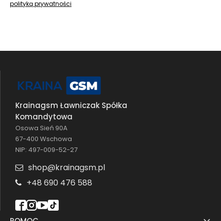
polityką prywatności
Krainagsm Ławniczak Spółka
Komandytowa
Osowa Sień 90A
67-400 Wschowa
NIP: 497-009-52-27
shop@krainagsm.pl
+48 690 476 588
POMOC