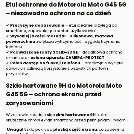
Etui ochronne do
Motorola Moto G45 5G
– niezawodna ochrona na co dzień
✔
Precyzyjne dopasowanie
– etui idealnie przylega do
smartfona, zapewniając komfort użytkowania.
✔
Wysokiej jakości materiał
–
silikonowa, matowa
powierzchnia
zwiększa wytrzymałość i wygodę trzymania
telefonu.
✔
Podwyższone ranty SOLID-EDGE
– dodatkowa ochrona
ekranu oraz
osłona aparatu CAMERA-PROTECT
.
✔
Pełen dostęp do funkcji telefonu
– precyzyjnie wycięte
otwory umożliwiają korzystanie z wszystkich portów i
przycisków.
Szkło hartowane 9H do
Motorola Moto
G45 5G
– ochrona ekranu przed
zarysowaniami
W zestawie znajduje się
szkło hartowane 9H
, które
skutecznie chroni ekran smartfona przed pęknięciami i rysami.
Uwaga!
Szkło pokrywa
płaską część ekranu
, co zapewnia