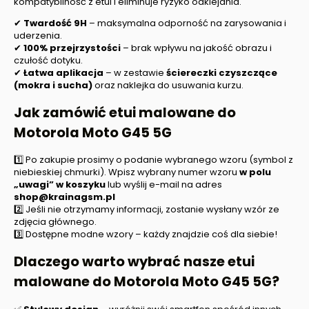
kompatybilność z etui i eliminuje ryzyko odklejania.
✔
Twardość 9H
– maksymalna odporność na zarysowania i
uderzenia.
✔
100% przejrzystości
– brak wpływu na jakość obrazu i
czułość dotyku.
✔
Łatwa aplikacja
– w zestawie
ściereczki czyszczące
(mokra i sucha)
oraz naklejka do usuwania kurzu.
Jak zamówić etui malowane do
Motorola Moto G45 5G
1️⃣ Po zakupie prosimy o podanie wybranego wzoru (symbol z
niebieskiej chmurki). Wpisz wybrany numer wzoru
w polu
„uwagi” w koszyku
lub wyślij e-mail na adres
shop@krainagsm.pl
2️⃣ Jeśli nie otrzymamy informacji, zostanie wysłany wzór ze
zdjęcia głównego.
3️⃣ Dostępne modne wzory – każdy znajdzie coś dla siebie!
Dlaczego warto wybrać nasze etui
malowane do
Motorola Moto G45 5G
?