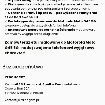
✅
Stylowy design
– wyróżnij swój smartfon spośród innych.
✅
Wytrzymała konstrukcja
–
elastyczne etui silikonowe
zapewnia ochronę przed uderzeniami i zarysowaniami.
✅
Ochrona ekranu i aparatu
–
podwyższone ranty oraz
szkło hartowane 9H
.
✅
Perfekcyjne dopasowanie do
Motorola Moto G45 5G
–
wygodny dostęp do wszystkich funkcji telefonu.
✅
Intensywne kolory odporne na ścieranie
– zachowują
estetyczny wygląd przez długi czas.
Zamów teraz etui malowane do
Motorola Moto
G45 5G
i nadaj swojemu telefonowi wyjątkowy
charakter!
Bezpieczeństwo
Producent
KrainaGSM Ławniczak Spółka Komandytowa
Osowa Sień 90A
67-400 Wschowa, Polska
kontakt@krainagsm.pl