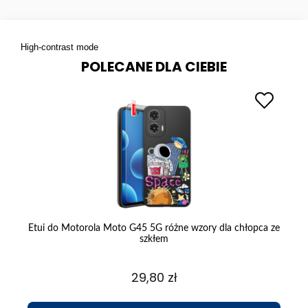
High-contrast mode
POLECANE DLA CIEBIE
Etui do Motorola Moto G45 5G różne wzory dla chłopca ze
E
szkłem
29,80 zł