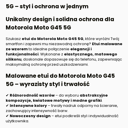
5G
– styl i ochrona w jednym
Unikalny design i solidna ochrona dla
Motorola Moto G45 5G
Szukasz
etui do Motorola Moto G45 5G
, które wyróżni Twój
smartfon i zapewni mu niezawodną ochronę?
Etui malowane
ze wzorem
to idealne połączenie
elegancji i
funkcjonalności
. Wykonane z
elastycznego, matowego
silikonu
, doskonale dopasowuje się do telefonu, zapewniając
maksymalną ochronę przed uszkodzeniami.
Malowane etui do
Motorola Moto G45
5G
– wyrazisty styl i trwałość
✔
Różnorodność wzorów
– do wyboru
abstrakcyjne
kompozycje, kwiatowe motywy i modne grafiki
.
✔
Intensywne kolory
– trwały nadruk odporny na ścieranie,
zachowujący intensywność barw.
✔
Nowoczesny design
– etui podkreśli styl i indywidualność
użytkownika.