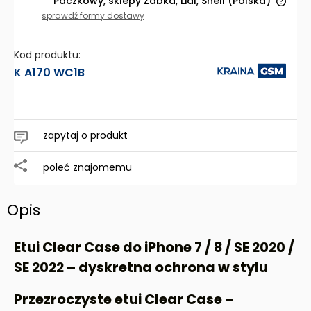
Paczkowy, sklepy Żabka, Lidl, Shell
(Polska)
Cena nie zawiera ewentualnych kosztów płatności
sprawdź formy dostawy
Kod produktu:
K A170 WC1B
zapytaj o produkt
poleć znajomemu
Opis
Etui Clear Case do
iPhone 7 / 8 / SE 2020 /
SE 2022
– dyskretna ochrona w stylu
Przezroczyste etui Clear Case –