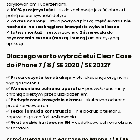
zarysowaniami i uderzeniami.
✔
100% przejrzystości
– szkło zachowuje jakość obrazu i
pełną responsywność dotyku.
✔
Zakres ochrony
– szkło pokrywa płaską część ekranu,
nie
nachodzi na zaokrąglone krawędzie wyświetlacza
.
✔
Łatwy montaż
– zestaw zawiera
2 ściereczki do
czyszczenia ekranu (mokrą i suchą)
dla precyzyjnej
aplikacji.
Dlaczego warto wybrać etui Clear Case
do
iPhone 7 / 8 / SE 2020 / SE 2022
?
✅
Przezroczysta konstrukcja
– etui eksponuje oryginalny
wygląd telefonu.
✅
Wzmocniona ochrona aparatu
– podwyższone ranty
chronią obiektywy przed uszkodzeniem.
✅
Podwyższone krawędzie ekranu
– skuteczna ochrona
przed zarysowaniami.
✅
Lekka i smukła konstrukcja
– nie pogrubia telefonu,
zapewniając komfort użytkowania.
✅
Gratis szkło hartowane 9H
– dodatkowa ochrona ekranu
w zestawie.
Zamów teraz etui Clear Case do
iPhone 7 / 8 / SE