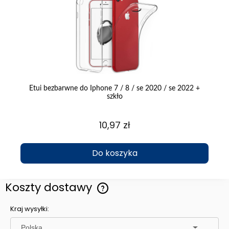
em
Etui bezbarwne do Iphone 7 / 8 / se 2020 / se 2022 +
Et
szkło
10,97 zł
Do koszyka
Koszty dostawy
Cena nie zawiera ewentualnych kosztów płatności
Kraj wysyłki: