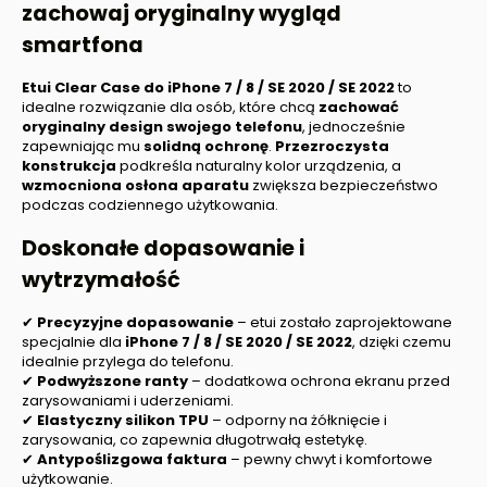
zachowaj oryginalny wygląd
smartfona
Etui Clear Case do
iPhone 7 / 8 / SE 2020 / SE 2022
to
idealne rozwiązanie dla osób, które chcą
zachować
oryginalny design swojego telefonu
, jednocześnie
zapewniając mu
solidną ochronę
.
Przezroczysta
konstrukcja
podkreśla naturalny kolor urządzenia, a
wzmocniona osłona aparatu
zwiększa bezpieczeństwo
podczas codziennego użytkowania.
Doskonałe dopasowanie i
wytrzymałość
✔
Precyzyjne dopasowanie
– etui zostało zaprojektowane
specjalnie dla
iPhone 7 / 8 / SE 2020 / SE 2022
, dzięki czemu
idealnie przylega do telefonu.
✔
Podwyższone ranty
– dodatkowa ochrona ekranu przed
zarysowaniami i uderzeniami.
✔
Elastyczny silikon TPU
– odporny na żółknięcie i
zarysowania, co zapewnia długotrwałą estetykę.
✔
Antypoślizgowa faktura
– pewny chwyt i komfortowe
użytkowanie.