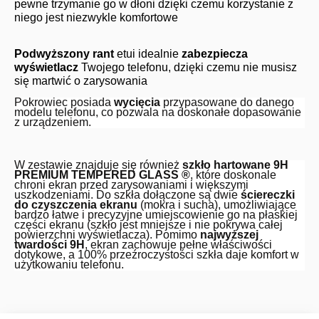
pewne trzymanie go w dłoni dzięki czemu korzystanie z
niego jest niezwykle komfortowe
Podwyższony rant
etui idealnie
zabezpiecza
wyświetlacz
Twojego telefonu, dzięki czemu nie musisz
się martwić o zarysowania
Pokrowiec posiada
wycięcia
przypasowane do danego
modelu telefonu, co pozwala na doskonałe dopasowanie
z urządzeniem.
W zestawie znajduje się również
szkło hartowane 9H
PREMIUM TEMPERED GLASS ®
, które doskonale
chroni ekran przed zarysowaniami i większymi
uszkodzeniami. Do szkła dołączone są dwie
ściereczki
do czyszczenia ekranu
(mokra i sucha), umożliwiające
bardzo łatwe i precyzyjne umiejscowienie go na płaskiej
części ekranu (szkło jest mniejsze i nie pokrywa całej
powierzchni wyświetlacza). Pomimo
najwyższej
twardości 9H
, ekran zachowuje pełne właściwości
dotykowe, a 100% przeźroczystości szkła daje komfort w
użytkowaniu telefonu.