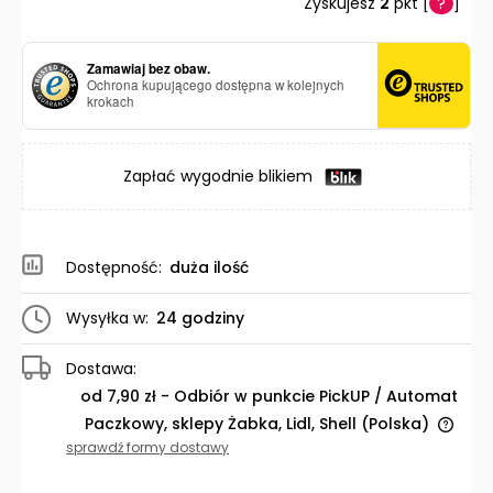
Zyskujesz
2
pkt [
?
]
Zamawiaj bez obaw.
Ochrona kupującego dostępna w kolejnych
krokach
Zapłać wygodnie blikiem
Dostępność:
duża ilość
Wysyłka w:
24 godziny
Dostawa:
od 7,90 zł
- Odbiór w punkcie PickUP / Automat
Paczkowy, sklepy Żabka, Lidl, Shell
(Polska)
Cena nie zawiera ewentualnych kosztów płatności
sprawdź formy dostawy