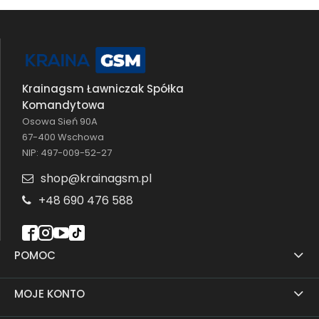
Krainagsm Ławniczak Spółka
Komandytowa
Osowa Sień 90A
67-400 Wschowa
NIP: 497-009-52-27
shop@krainagsm.pl
+48 690 476 588
POMOC
MOJE KONTO