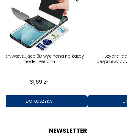
dy
Szybka ładowarka indukcyjna
Szybka ładow
bezprzewodowa do Magsafe Iphone
37,10 zł
DO KOSZYKA
NEWSLETTER