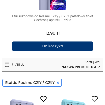
e z
Etui silikonowe do Realme C21y / C25Y pastelowy fiolet
E
z ochroną aparatu + szkło
12,90 zł
Do koszyka
Sortuj wg:
FILTRUJ
NAZWA PRODUKTU A-Z
×
Etui do Realme C21Y / C25Y