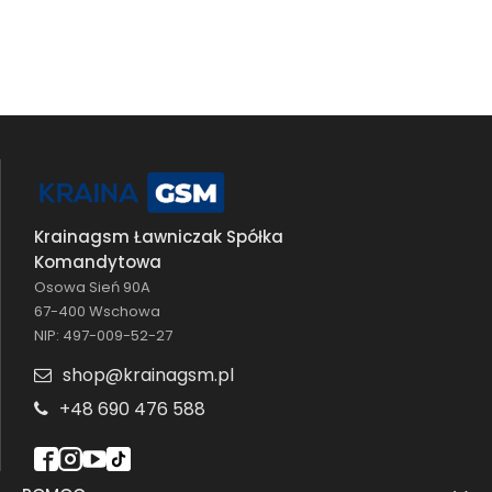
Krainagsm Ławniczak Spółka
Komandytowa
Osowa Sień 90A
67-400 Wschowa
NIP: 497-009-52-27
shop@krainagsm.pl
+48 690 476 588