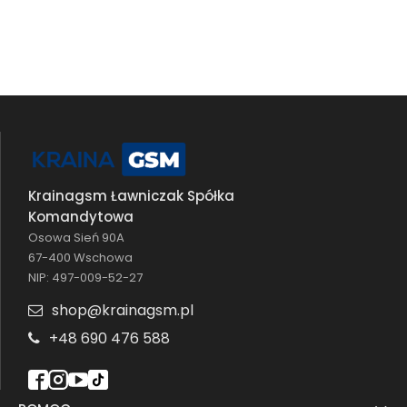
Krainagsm Ławniczak Spółka
Komandytowa
Osowa Sień 90A
67-400 Wschowa
NIP: 497-009-52-27
shop@krainagsm.pl
+48 690 476 588