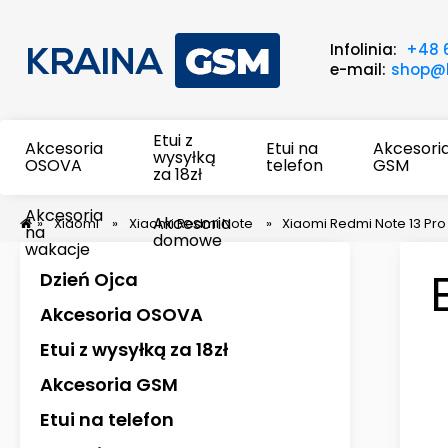
Infolinia:
+48 
e-mail:
shop@k
Etui z
Akcesoria
Etui na
Akcesori
wysyłką
OSOVA
telefon
GSM
za 18zł
Akcesoria
Akcesoria
»
Xiaomi
»
Xiaomi Redmi Note
»
Xiaomi Redmi Note 13 Pro
na
domowe
wakacje
Dzień Ojca
Akcesoria OSOVA
Etui z wysyłką za 18zł
Akcesoria GSM
Etui na telefon