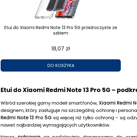
Etui do Xiaomi Redmi Note 13 Pro 5G przeźroczyste ze
szkłem
18,07 zł
DO KOSZYKA
Etui do Xiaomi Redmi Note 13 Pro 5G – podk
Wśród szerokiej gamy modeli smartfonów,
Xiaomi Redmi No
designem, który zasługuje na szczególną ochronę i personal
Redmi Note 13 Pro 5G
są więcej niż tylko ochroną – są odzw
nawet najbardziej wymagających użytkowników.
Nasze
pokrowce
są perfekcyjnie dopasowane do wymi