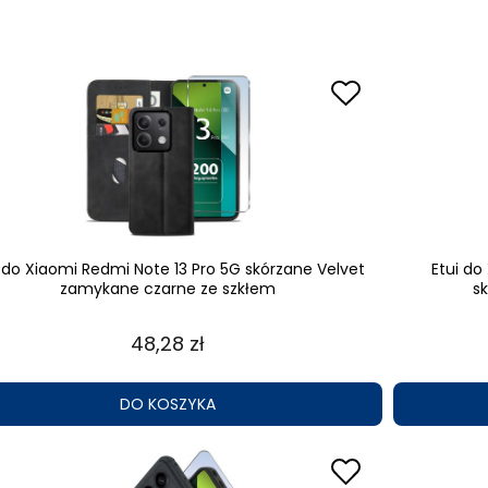
i do Xiaomi Redmi Note 13 Pro 5G skórzane Velvet
Etui do
zamykane czarne ze szkłem
s
48,28 zł
DO KOSZYKA