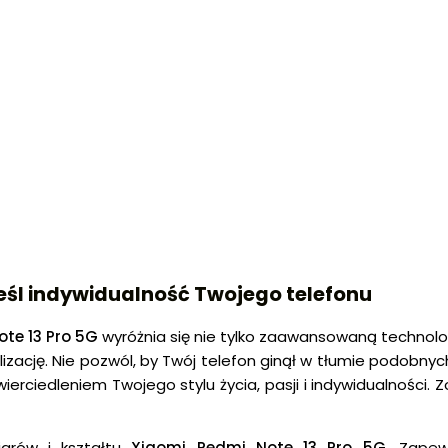
reśl indywidualność Twojego telefonu
te 13 Pro 5G
wyróżnia się nie tylko zaawansowaną technolog
izację. Nie pozwól, by Twój telefon ginął w tłumie podobny
ierciedleniem Twojego stylu życia, pasji i indywidualności. 
arów i kształtu
Xiaomi Redmi Note 13 Pro 5G
. Zape