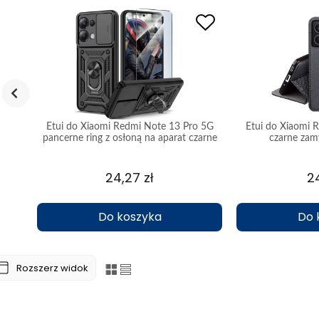
 5G
Etui do Xiaomi Redmi Note 13 Pro 5G
Etui do Xiaomi 
m
pancerne ring z osłoną na aparat czarne
czarne zam
ze szkłem
24,27 zł
24
Do koszyka
Do 
Rozszerz widok