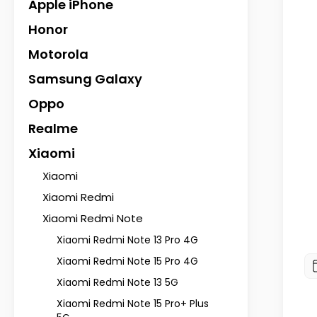
Apple iPhone
Honor
Motorola
Samsung Galaxy
Oppo
Realme
 Xiaomi Redmi Note 13 Pro 5G
Etui do Xiaomi Redmi Note 13 Pro
zmacniane silikonowe ze szkłem
silikonowe serce czarne ze szkłe
Xiaomi
20,51 zł
24,27 zł
Xiaomi
Xiaomi Redmi
Do koszyka
Do koszyka
Xiaomi Redmi Note
Xiaomi Redmi Note 13 Pro 4G
Xiaomi Redmi Note 15 Pro 4G
Xiaomi Redmi Note 13 5G
Xiaomi Redmi Note 15 Pro+ Plus