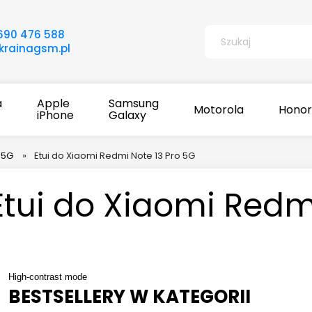
690 476 588
rainagsm.pl
a
Apple
Samsung
Motorola
Honor
iPhone
Galaxy
 5G
»
Etui do Xiaomi Redmi Note 13 Pro 5G
Etui do Xiaomi Redm
High-contrast mode
BESTSELLERY W KATEGORII