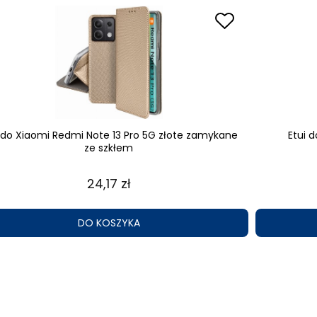
i do Xiaomi Redmi Note 13 Pro 5G złote zamykane
Etui 
ze szkłem
24,17 zł
DO KOSZYKA