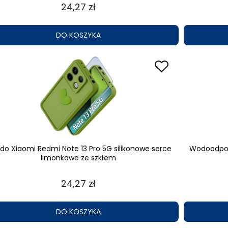
24,27 zł
DO KOSZYKA
 do Xiaomi Redmi Note 13 Pro 5G silikonowe serce
Wodoodporn
limonkowe ze szkłem
24,27 zł
DO KOSZYKA