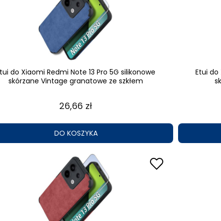
tui do Xiaomi Redmi Note 13 Pro 5G silikonowe
Etui do
skórzane Vintage granatowe ze szkłem
s
26,66 zł
DO KOSZYKA